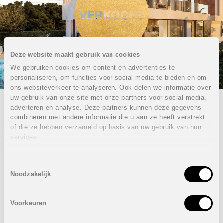
Deze website maakt gebruik van cookies
We gebruiken cookies om content en advertenties te
personaliseren, om functies voor social media te bieden en om
ons websiteverkeer te analyseren. Ook delen we informatie over
uw gebruik van onze site met onze partners voor social media,
adverteren en analyse. Deze partners kunnen deze gegevens
Villa’s Higuerón: magnifieke
combineren met andere informatie die u aan ze heeft verstrekt
of die ze hebben verzameld op basis van uw gebruik van hun
villa’s op de bergen van El
services.
Higuerón
Toestemmingsselectie
VERKOCHT
Noodzakelijk
4 SLAAPKAMERS
Exclusief nieuwbouwproject met zuidoostelijke oriëntatie
Voorkeuren
en een ongelooflijk panoramisch uitzicht op de zee en de
kust van Fuengirola