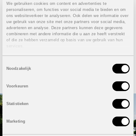
We gebruiken cookies om content en advertenties te
personaliseren, om functies voor social media te bieden en om
ons websiteverkeer te analyseren. Ook delen we informatie over
Prachtig nieuwbouwproject
uw gebruik van onze site met onze partners voor social media,
nabij Moraira, Costa Blanca
adverteren en analyse. Deze partners kunnen deze gegevens
combineren met andere informatie die u aan ze heeft verstrekt
Noord
of die ze hebben verzameld op basis van uw gebruik van hun
services.
VERKOCHT
3 SLAAPKAMERS
Toestemmingsselectie
Moderne villa met 3 slaapkamers en privaat zwembad
Noodzakelijk
BEKIJK DETAILS
Voorkeuren
Statistieken
Marketing