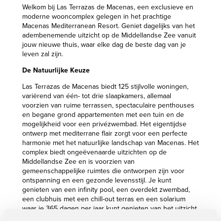
Welkom bij Las Terrazas de Macenas, een exclusieve en
moderne wooncomplex gelegen in het prachtige
Macenas Mediterranean Resort. Geniet dagelijks van het
adembenemende uitzicht op de Middellandse Zee vanuit
jouw nieuwe thuis, waar elke dag de beste dag van je
leven zal zijn.
De Natuurlijke Keuze
Las Terrazas de Macenas biedt 125 stijlvolle woningen,
variërend van één- tot drie slaapkamers, allemaal
voorzien van ruime terrassen, spectaculaire penthouses
en begane grond appartementen met een tuin en de
mogelijkheid voor een privézwembad. Het eigentijdse
ontwerp met mediterrane flair zorgt voor een perfecte
harmonie met het natuurlijke landschap van Macenas. Het
complex biedt ongeëvenaarde uitzichten op de
Middellandse Zee en is voorzien van
gemeenschappelijke ruimtes die ontworpen zijn voor
ontspanning en een gezonde levensstijl. Je kunt
genieten van een infinity pool, een overdekt zwembad,
een clubhuis met een chill-out terras en een solarium
waar je 365 dagen per jaar kunt genieten van het uitzicht
op zee.