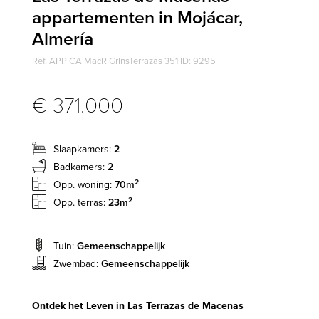
appartementen in Mojácar,
Almería
Ref. APP CA MacR GrInsTerrazas 351 ID: 9295
€ 371.000
Slaapkamers:
2
Badkamers:
2
2
Opp. woning:
70m
2
Opp. terras:
23m
Tuin:
Gemeenschappelijk
Zwembad:
Gemeenschappelijk
Ontdek het Leven in Las Terrazas de Macenas