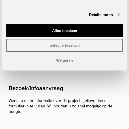
Inclusief garage en berging in de prijs.
Prijzen in Las Terrazas de Macenas: vanaf
371.000 euro
Details tonen
Beleef de ultieme mediterrane levensstijl in Las Terrazas
de Macenas, waar luxe, natuur en welzijn samenkomen.
Alles toestaan
Onder voorbehoud van eventuele prijswijzigingen.
Selectie toestaan
STUUR NAAR EEN VRIEND
Weigeren
Bezoek/infoaanvraag
Wenst u meer informatie over dit project, gelieve dan dit
formulier in te vullen. Wij houden u zo snel mogelijk op de
hoogte.