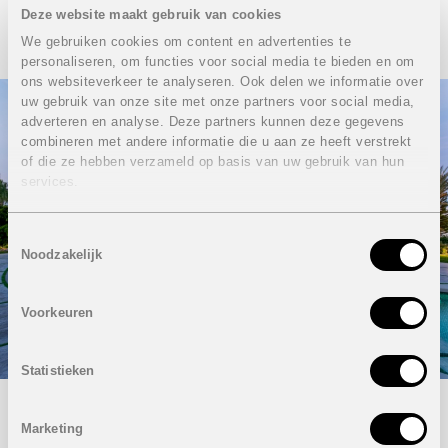
ook een beroep doen op onze verhuurdienst.
Deze website maakt gebruik van cookies
We gebruiken cookies om content en advertenties te
personaliseren, om functies voor social media te bieden en om
ons websiteverkeer te analyseren. Ook delen we informatie over
uw gebruik van onze site met onze partners voor social media,
adverteren en analyse. Deze partners kunnen deze gegevens
combineren met andere informatie die u aan ze heeft verstrekt
of die ze hebben verzameld op basis van uw gebruik van hun
services.
Toestemmingsselectie
Noodzakelijk
Voorkeuren
Statistieken
Marketing
Geïnteresseerd? Maak een