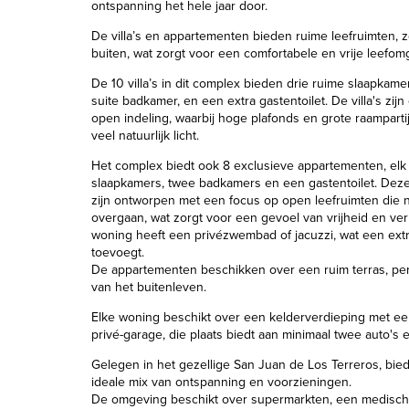
ontspanning het hele jaar door.
De villa’s en appartementen bieden ruime leefruimten, 
buiten, wat zorgt voor een comfortabele en vrije leefom
De 10 villa’s in dit complex bieden drie ruime slaapkame
suite badkamer, en een extra gastentoilet. De villa's zi
open indeling, waarbij hoge plafonds en grote raampart
veel natuurlijk licht.
Het complex biedt ook 8 exclusieve appartementen, elk
slaapkamers, twee badkamers en een gastentoilet. Dez
zijn ontworpen met een focus op open leefruimten die n
overgaan, wat zorgt voor een gevoel van vrijheid en ve
woning heeft een privézwembad of jacuzzi, wat een ext
toevoegt.
De appartementen beschikken over een ruim terras, per
van het buitenleven.
Elke woning beschikt over een kelderverdieping met e
privé-garage, die plaats biedt aan minimaal twee auto's e
Gelegen in het gezellige San Juan de Los Terreros, bie
ideale mix van ontspanning en voorzieningen.
De omgeving beschikt over supermarkten, een medisch