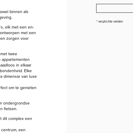
zowel binnen als
geving.
* verplichte velden
rs, elk met een en-
jn ontworpen met een
ijen zorgen voor
 met twee
e appartementen
aadloos in elkaar
rbondenheid. Elke
ra dimensie van luxe
fect om te genieten
en ondergrondse
n fietsen.
dt dit complex een
 centrum, een