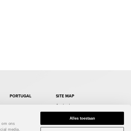
PORTUGAL
SITE MAP
Aanbod
Doe de test
Gratis Infopakket
Alles toestaan
Magazine
n om ons
Bezichtigingstrips
cial media,