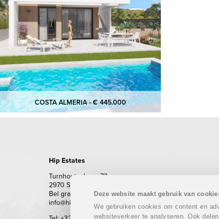
COSTA ALMERIA - € 445.000
Hip Estates
Turnhoutsebaan 72
2970 Schilde
Bel gratis 0800 62 500 (enkel vanuit België)
Deze website maakt gebruik van cookie
info@hipestates.com
We gebruiken cookies om content en adve
websiteverkeer te analyseren. Ook delen
Tel: +32 (0)3 283 87 87