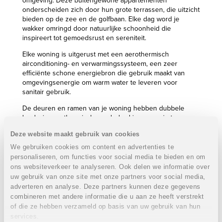
omgeving. Deze buitengewone appartementen
onderscheiden zich door hun grote terrassen, die uitzicht
bieden op de zee en de golfbaan. Elke dag word je
wakker omringd door natuurlijke schoonheid die
inspireert tot gemoedsrust en sereniteit.
Elke woning is uitgerust met een aerothermisch
airconditioning- en verwarmingssysteem, een zeer
efficiënte schone energiebron die gebruik maakt van
omgevingsenergie om warm water te leveren voor
sanitair gebruik.
De deuren en ramen van je woning hebben dubbele
beglazing en thermische onderbrekingen om je te
isoleren tegen zowel kou als warmte. Alles in je huis
Deze website maakt gebruik van cookies
zorgt voor grote energiebesparingen.
We gebruiken cookies om content en advertenties te
Naast hun exclusieve locatie beschikken deze
personaliseren, om functies voor social media te bieden en om
appartementen over voorzieningen zoals een
ons websiteverkeer te analyseren. Ook delen we informatie over
parkeerplaats en een berging.
uw gebruik van onze site met onze partners voor social media,
adverteren en analyse. Deze partners kunnen deze gegevens
In de gemeenschappelijke ruimtes kun je genieten van
combineren met andere informatie die u aan ze heeft verstrekt
een schitterend zwembad, prachtige tuinen en een
exclusieve social club, ontworpen om sociale
of die ze hebben verzameld op basis van uw gebruik van hun
ontmoetingen in een bijzondere omgeving te stimuleren.
services.