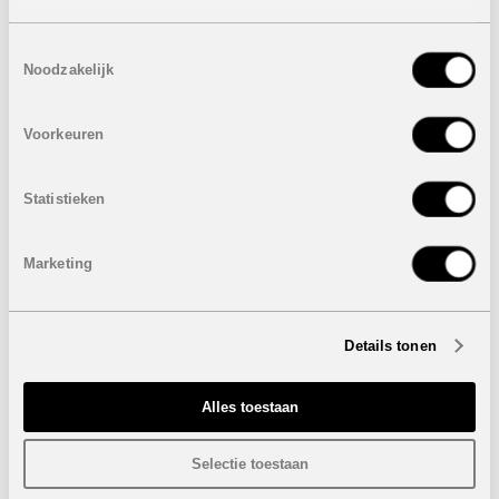
FASE II, GEBOUW 1
Eigenschappen gelijkvloerse appartementen
Toestemmingsselectie
Noodzakelijk
2 of 3 Slaapkamers
2 Badkamers
Voorkeuren
Prijzen van
266.000 euro
tot
437.000 euro
Eigenschappen appartementen eerste, tweede en
derde verdieping
Statistieken
2 of 3 Slaapkamers
2 Badkamers
Marketing
Prijzen van
281.750 euro
tot
373.750 euro
Eigenschappen penthouse appartementen vierde
Details tonen
verdieping
2 Slaapkamers
Alles toestaan
2 Badkamers
Prijs:
399.000 euro
Selectie toestaan