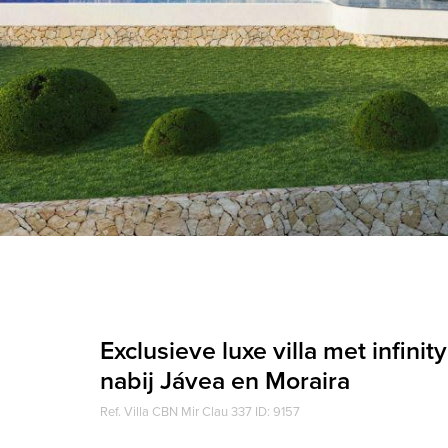
Exclusieve luxe villa met infin
nabij Jávea en Moraira
Ref. Villa CBN Mir Clau 337 ID: 9157