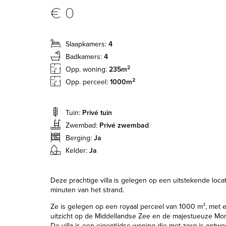
€ 0
Slaapkamers:
4
Badkamers:
4
2
Opp. woning:
235m
2
Opp. perceel:
1000m
Tuin:
Privé tuin
Zwembad:
Privé zwembad
Berging:
Ja
Kelder:
Ja
Deze prachtige villa is gelegen op een uitstekende locat
minuten van het strand.
Ze is gelegen op een royaal perceel van 1000 m², me
uitzicht op de Middellandse Zee en de majestueuze Mo
De villa is een eigentijdse woning die met zorg is ontw