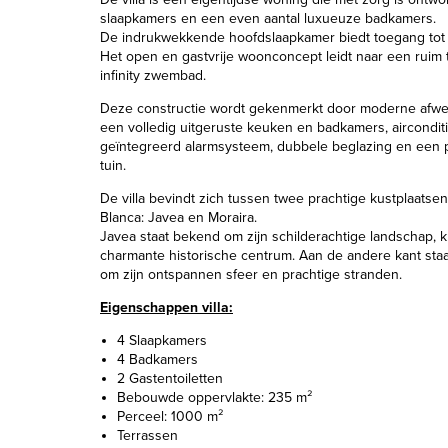
slaapkamers en een even aantal luxueuze badkamers.
De indrukwekkende hoofdslaapkamer biedt toegang tot 
Het open en gastvrije woonconcept leidt naar een ruim 
infinity zwembad.
Deze constructie wordt gekenmerkt door moderne afwe
een volledig uitgeruste keuken en badkamers, aircondit
geïntegreerd alarmsysteem, dubbele beglazing en een 
tuin.
De villa bevindt zich tussen twee prachtige kustplaatse
Blanca: Javea en Moraira.
Javea staat bekend om zijn schilderachtige landschap, k
charmante historische centrum. Aan de andere kant sta
om zijn ontspannen sfeer en prachtige stranden.
Eigenschappen villa:
4 Slaapkamers
4 Badkamers
2 Gastentoiletten
Bebouwde oppervlakte: 235 m²
Perceel: 1000 m²
Terrassen