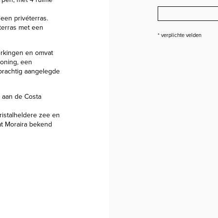
een privéterras.
terras met een
* verplichte velden
rkingen en omvat
ioning, een
prachtig aangelegde
n aan de Costa
ristalheldere zee en
at Moraira bekend