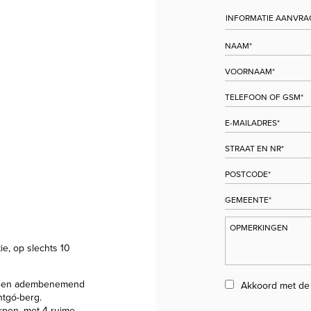
ie, op slechts 10
t een adembenemend
Akkoord met d
ntgó-berg.
orpen, met 4 ruime