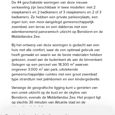
De 44 geschakelde woningen van deze nieuwe
verkaveling zijn beschikbaar in twee modellen: met 2
slaapkamers en 2 badkamers of 3 slaapkamers en 2 of 3
badkamers. Ze hebben een private parkeerplaats, een
eigen tuin, een mooi aangelegd gemeenschappelijk
zwembad, een terras en een dakterras met een
adembenemend panoramisch uitzicht op Benidorm en de
Middellandse Zee.
Bij het ontwerp van deze woningen is gedacht aan een
huis met alle comfort, waar de zon optimaal gebruik van
heeft gemaakt en waarin we de beste materialen hebben
gekozen, zowel aan de buitenkant als aan de binnenkant.
Gelegen op een perceel van 18.300 m² waarvan
ongeveer 3.000 m² aan park, uitstekende
gemeenschappelijke ruimtes met een groot zwembad
type strandtuin met palmbomen en een kindergedeelte.
Vanwege de geografische ligging kunt u genieten van
een uniek uitzicht op de kust en de skyline van
Benidorm, evenals de Middellandse Zee. Het project ligt
op slechts 30 minuten van Alicante stad en de
internationale luchthaven.
Finestrat-Benidorm is een van de gebieden met het