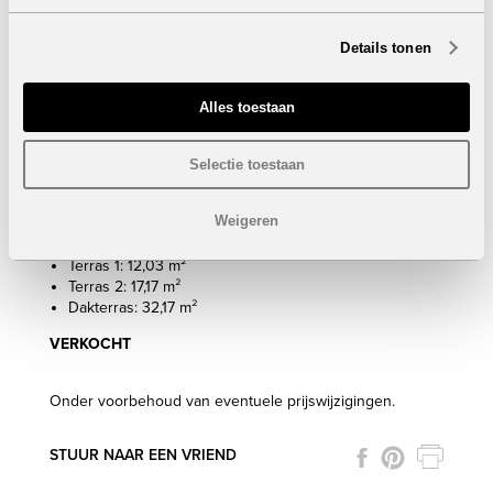
Terras 1: 16,19 m²
Terras 2: 15,04 m²
Details tonen
Dakterras: 38,61 m²
VERKOCHT
Alles toestaan
Eigenschappen geschakelde woningen 3 slaapkamers:
VERKOCHT
Selectie toestaan
3 Slaapkamers
3 Badkamers
Weigeren
Bebouwde oppervlakte: van 144,96 m² tot 202,32 m²
Tuin: van 15,33 m² tot 204,32 m²
Terras 1: 12,03 m²
Terras 2: 17,17 m²
Dakterras: 32,17 m²
VERKOCHT
Onder voorbehoud van eventuele prijswijzigingen.
STUUR NAAR EEN VRIEND