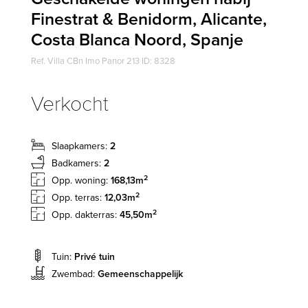
Finestrat & Benidorm, Alicante,
Costa Blanca Noord, Spanje
Ref. Villa CBn Imo Panor 213 ID: 8328
Verkocht
Slaapkamers:
2
Badkamers:
2
2
Opp. woning:
168,13m
2
Opp. terras:
12,03m
2
Opp. dakterras:
45,50m
Tuin:
Privé tuin
Zwembad:
Gemeenschappelijk