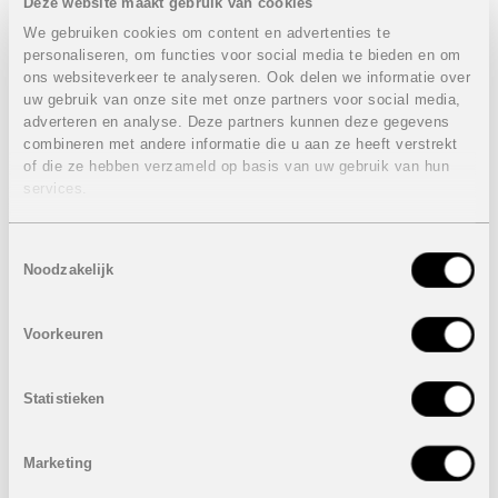
Deze website maakt gebruik van cookies
grootste aantal zonuren per dag aan de Costa Blanca en
beschikt over een uitzonderlijk microklimaat waardoor u
We gebruiken cookies om content en advertenties te
het hele jaar door van de zon en het strand kunt
personaliseren, om functies voor social media te bieden en om
genieten.
ons websiteverkeer te analyseren. Ook delen we informatie over
uw gebruik van onze site met onze partners voor social media,
Eigenschappen laatste geschakelde woning 2
adverteren en analyse. Deze partners kunnen deze gegevens
slaapkamers:
VERKOCHT
combineren met andere informatie die u aan ze heeft verstrekt
2 Slaapkamers
of die ze hebben verzameld op basis van uw gebruik van hun
2 Badkamers
services.
Bebouwde oppervlakte: 168,13 m²
Tuin: 43,09 m²
Terras 1: 12,03 m²
Toestemmingsselectie
Noodzakelijk
Terras 2: 15,01 m²
Dakterras: 45,50 m²
VERKOCHT
Voorkeuren
Eigenschappen geschakelde woning 3 slaapkamers:
VERKOCHT
Statistieken
3 Slaapkamers
2 Badkamers
Marketing
Bebouwde oppervlakte: 174,84 m²
Tuin: 67,81 m²