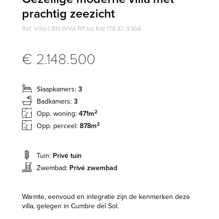
prachtig zeezicht
Ref. Villa CBN GrVA RPJaz Kar 178 ID: 9368
€ 2.148.500
Slaapkamers:
3
Badkamers:
3
2
Opp. woning:
471m
2
Opp. perceel:
878m
Tuin:
Privé tuin
Zwembad:
Privé zwembad
Warmte, eenvoud en integratie zijn de kenmerken deze
villa, gelegen in Cumbre del Sol.