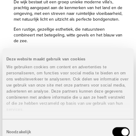
De wijk bestaat uit een groep unieke moderne villa's,
prachtig aangepast aan de kenmerken van het land en de
omgeving, met een streven naar ruimtelijke vloeibaarheid,
met natuurlijk licht en uitzicht als perfecte bondgenoten.
Een rustige, gezellige esthetiek, die natuursteen
combineert met betegeling, witte gevels en het blauw van
de zee.
Het interieur van deze moderne villa nodigt u uit om van
uw huis te genieten, zowel op een intieme en vertrouwde
Deze website maakt gebruik van cookies
manier als op een meer open en sociale manier. Het is
We gebruiken cookies om content en advertenties te
uniek door een verdeling in drie verdiepingen, zodat u
personaliseren, om functies voor social media te bieden en om
nog meer kunt genieten van het uitzicht.
ons websiteverkeer te analyseren. Ook delen we informatie over
3 Slaapkamers
uw gebruik van onze site met onze partners voor social media,
3 Badkamers
adverteren en analyse. Deze partners kunnen deze gegevens
Bebouwde oppervlakte: van 471 m² tot 478 m²
combineren met andere informatie die u aan ze heeft verstrekt
Perceel: van 878 m² tot 880 m²
of die ze hebben verzameld op basis van uw gebruik van hun
Een unieke chill-outruimte
services.
Prijzen van
2.148.500 euro
tot
2.197.500 euro
Toestemmingsselectie
Een moderne villa met een optimale indeling, kwaliteiten
Noodzakelijk
van topniveau, bedacht en ontworpen om de