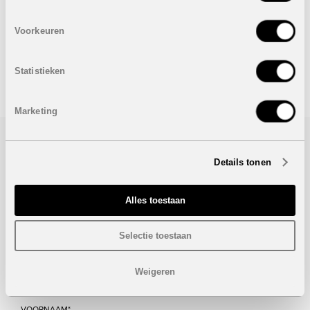
Middellandse Zee te beleven.
Voorkeuren
Onder voorbehoud van eventuele prijswijzigingen.
Statistieken
STUUR NAAR EEN VRIEND
Marketing
Bezoek/infoaanvraag
Details tonen
Wenst u meer informatie over dit project, gelieve dan dit
formulier in te vullen. Wij houden u zo snel mogelijk op de
Alles toestaan
hoogte.
Selectie toestaan
Weigeren