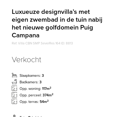
Luxueuze designvilla’s met
eigen zwembad in de tuin nabij
het nieuwe golfdomein Puig
Campana
Ref. Villa CBN SMP SeverRes 164 ID: 8813
Verkocht
Slaapkamers:
3
Badkamers:
3
2
Opp. woning:
117m
2
Opp. perceel:
374m
2
Opp. terras:
54m