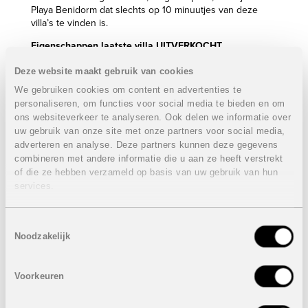
Playa Benidorm dat slechts op 10 minuutjes van deze
villa’s te vinden is.
Eigenschappen laatste villa
UITVERKOCHT
3 Slaapkamers
Deze website maakt gebruik van cookies
3 Badkamers
We gebruiken cookies om content en advertenties te
Perceel: 374 m²
personaliseren, om functies voor social media te bieden en om
Bebouwde oppervlakte: 117 m²
ons websiteverkeer te analyseren. Ook delen we informatie over
Terras: 54 m²
uw gebruik van onze site met onze partners voor social media,
Privaat zwembad: 10 x 4 m
adverteren en analyse. Deze partners kunnen deze gegevens
UITVERKOCHT
combineren met andere informatie die u aan ze heeft verstrekt
of die ze hebben verzameld op basis van uw gebruik van hun
Inclusief:
services.
Elektrische keukentoestellen: koelkast, vaatwasser,
inductie kookplaat, oven en microgolfoven
Toestemmingsselectie
Noodzakelijk
Optioneel:
Dakterras
Kelder - garage
Voorkeuren