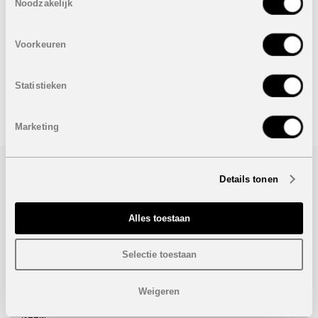
Noodzakelijk
Pre-installatie airconditioning
Prijzen van
450.000 euro
tot
495.000 euro
Voorkeuren
Onder voorbehoud van eventuele prijswijzigingen.
Statistieken
STUUR NAAR EEN VRIEND
Marketing
Details tonen
Bezoek/infoaanvraag
Wenst u meer informatie over dit project, gelieve dan dit
Alles toestaan
formulier in te vullen. Wij houden u zo snel mogelijk op de
hoogte.
Selectie toestaan
Weigeren