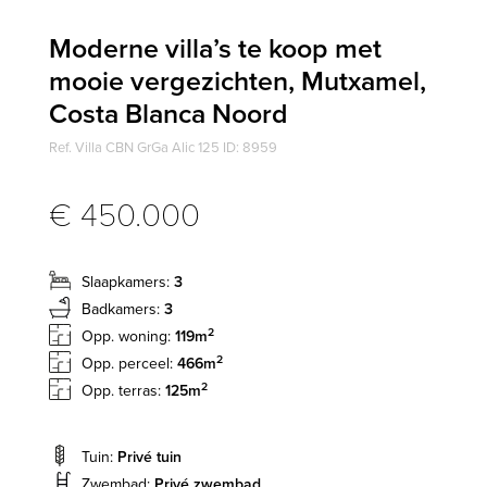
Moderne villa’s te koop met
mooie vergezichten, Mutxamel,
Costa Blanca Noord
Ref. Villa CBN GrGa Alic 125 ID: 8959
€ 450.000
Slaapkamers:
3
Badkamers:
3
2
Opp. woning:
119m
2
Opp. perceel:
466m
2
Opp. terras:
125m
Tuin:
Privé tuin
Zwembad:
Privé zwembad