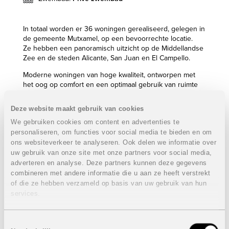
In totaal worden er 36 woningen gerealiseerd, gelegen in
de gemeente Mutxamel, op een bevoorrechte locatie.
Ze hebben een panoramisch uitzicht op de Middellandse
Zee en de steden Alicante, San Juan en El Campello.
Moderne woningen van hoge kwaliteit, ontworpen met
het oog op comfort en een optimaal gebruik van ruimte
en licht.
De villa’s in deze rustige urbanisatie hebben een
Deze website maakt gebruik van cookies
zwembad en een tuin waar u kunt genieten van de
We gebruiken cookies om content en advertenties te
warmte van het mediterrane klimaat.
personaliseren, om functies voor social media te bieden en om
Eigenschappen villa’s:
ons websiteverkeer te analyseren. Ook delen we informatie over
uw gebruik van onze site met onze partners voor social media,
3 Slaapkamers
adverteren en analyse. Deze partners kunnen deze gegevens
3 Badkamers
combineren met andere informatie die u aan ze heeft verstrekt
Bebouwde oppervlakte: 119 m²
of die ze hebben verzameld op basis van uw gebruik van hun
Terrassen: 125 m²
services.
Percelen: van 388 m² tot 786 m²
Privaat zwembad: 18 m²
Tuin
Toestemmingsselectie
Autostaanplaats op het perceel