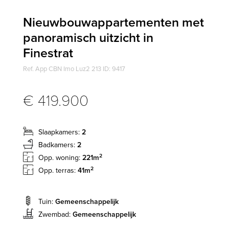
Nieuwbouwappartementen met
panoramisch uitzicht in
Finestrat
Ref. App CBN Imo Luz2 213 ID: 9417
€ 419.900
Slaapkamers:
2
Badkamers:
2
2
Opp. woning:
221m
2
Opp. terras:
41m
Tuin:
Gemeenschappelijk
Zwembad:
Gemeenschappelijk