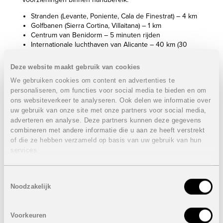
Stranden (Levante, Poniente, Cala de Finestrat) – 4 km
Golfbanen (Sierra Cortina, Villaitana) – 1 km
Centrum van Benidorm – 5 minuten rijden
Internationale luchthaven van Alicante – 40 km (30
minuten rijden)
Deze website maakt gebruik van cookies
Daarnaast zijn er in de directe omgeving ziekenhuizen,
scholen, openbaar vervoer, winkelcentra en diverse
We gebruiken cookies om content en advertenties te
restaurants.
personaliseren, om functies voor social media te bieden en om
Voor golfliefhebbers zijn er verschillende
ons websiteverkeer te analyseren. Ook delen we informatie over
gerenommeerde golfbanen in de buurt en voor
uw gebruik van onze site met onze partners voor social media,
natuurliefhebbers biedt de omgeving prachtige
adverteren en analyse. Deze partners kunnen deze gegevens
wandelroutes, zoals bij Puig Campana.
combineren met andere informatie die u aan ze heeft verstrekt
of die ze hebben verzameld op basis van uw gebruik van hun
Eigenschappen gelijkvloerse appartementen:
services.
3 Slaapkamers
2 Badkamers
Toestemmingsselectie
Terrassen: van 96 m² tot 149 m²
Noodzakelijk
Optioneel: privaat zwembad van 18 m²
Prijzen van
439.900 euro
tot
449.900 euro
Voorkeuren
Eigenschappen penthouse appartement: