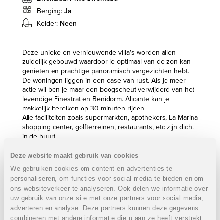
Berging:
Ja
Kelder:
Neen
Deze unieke en vernieuwende villa's worden allen
zuidelijk gebouwd waardoor je optimaal van de zon kan
genieten en prachtige panoramisch vergezichten hebt.
De woningen liggen in een oase van rust. Als je meer
actie wil ben je maar een boogscheut verwijderd van het
levendige Finestrat en Benidorm. Alicante kan je
makkelijk bereiken op 30 minuten rijden.
Alle faciliteiten zoals supermarkten, apothekers, La Marina
shopping center, golfterreinen, restaurants, etc zijn dicht
in de buurt.
Dit complex heeft 23 exclusieve villa's, half-geschakelde
Deze website maakt gebruik van cookies
of vrijstaande, die afgewerkt worden met hoogwaardige
We gebruiken cookies om content en advertenties te
kwalitatieve materialen. De bouw bestaat uit een
personaliseren, om functies voor social media te bieden en om
ecologische architectuur, waardoor je een lage
ons websiteverkeer te analyseren. Ook delen we informatie over
energiekost hebt en een maximum aan comfort.
uw gebruik van onze site met onze partners voor social media,
Alle villa's beschikken op de gelijkvloerse verdieping
adverteren en analyse. Deze partners kunnen deze gegevens
reeds over 1 slaapkamer en 1 badkamer, een ruime
combineren met andere informatie die u aan ze heeft verstrekt