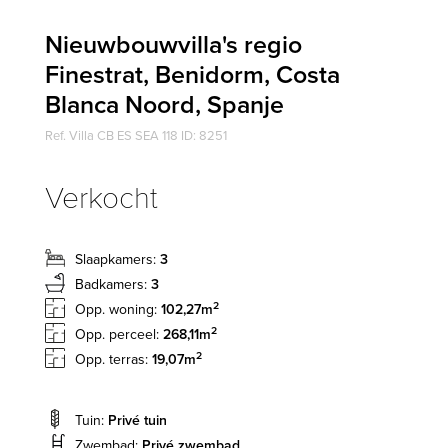
Nieuwbouwvilla's regio
Finestrat, Benidorm, Costa
Blanca Noord, Spanje
Ref. Villa CB ES SEA 118 ID: 8251
Verkocht
Slaapkamers:
3
Badkamers:
3
2
Opp. woning:
102,27m
2
Opp. perceel:
268,11m
2
Opp. terras:
19,07m
Tuin:
Privé tuin
Zwembad:
Privé zwembad