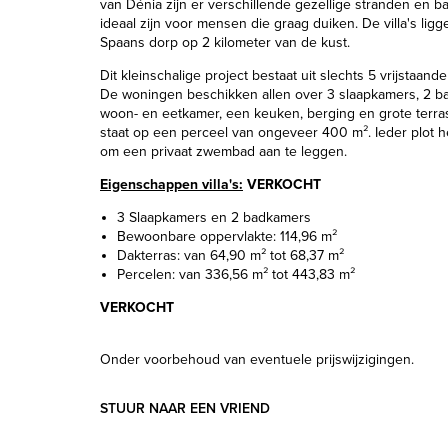
van Dénia zijn er verschillende gezellige stranden en b
ideaal zijn voor mensen die graag duiken. De villa's ligg
Spaans dorp op 2 kilometer van de kust.
Dit kleinschalige project bestaat uit slechts 5 vrijstaande 
De woningen beschikken allen over 3 slaapkamers, 2 b
woon- en eetkamer, een keuken, berging en grote terra
staat op een perceel van ongeveer 400 m². Ieder plot h
om een privaat zwembad aan te leggen.
Eigenschappen villa's:
VERKOCHT
3 Slaapkamers en 2 badkamers
Bewoonbare oppervlakte: 114,96 m²
Dakterras: van 64,90 m² tot 68,37 m²
Percelen: van 336,56 m² tot 443,83 m²
VERKOCHT
Onder voorbehoud van eventuele prijswijzigingen.
STUUR NAAR EEN VRIEND