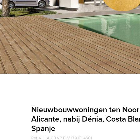
Nieuwbouwwoningen ten Noor
Alicante, nabij Dénia, Costa Bl
Spanje
Ref. VILLA CB VP ELV 179 ID: 4601