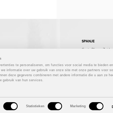
SPANJE
Costa Blanca Zuid
Costa Blanca Noord
Costa Calida
s
Costa del Sol
rtenties te personaliseren, om functies voor social media te bieden e
Costa Almeria
 we informatie over uw gebruik van onze site met onze partners voor so
Costa Tropical
nnen deze gegevens combineren met andere informatie die u aan ze hee
Costa Brava
w gebruik van hun services.
Mallorca
Ibiza
Tenerife
n
Statistieken
Marketing