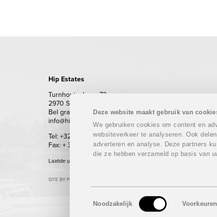
Hip Estates
Turnhoutsebaan 72
2970 Schilde
Bel gratis 0800 62 500 (enkel vanuit België)
Deze website maakt gebruik van cookie
info@hipestates.com
We gebruiken cookies om content en adve
websiteverkeer te analyseren. Ook delen
Tel: +32 (0)3 283 87 87
adverteren en analyse. Deze partners ku
Fax: + 32 (0)3 293 69 62
die ze hebben verzameld op basis van u
Laatste update: 06/08/2026
SITE BY PLUG
Toestemmingsselectie
Noodzakelijk
Voorkeure