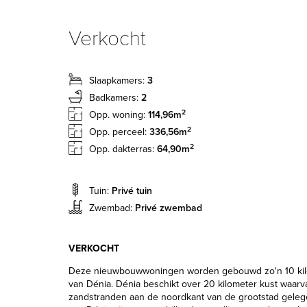
Verkocht
Slaapkamers:
3
Badkamers:
2
2
Opp. woning:
114,96m
2
Opp. perceel:
336,56m
2
Opp. dakterras:
64,90m
Tuin:
Privé tuin
Zwembad:
Privé zwembad
VERKOCHT
Deze nieuwbouwwoningen worden gebouwd zo'n 10 kil
van Dénia. Dénia beschikt over 20 kilometer kust waar
zandstranden aan de noordkant van de grootstad gelege