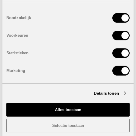
woonproject een uniek en origineel karakter.
Toestemmingsselectie
De royale woonkamers, met directe toegang tot de tuin
Noodzakelijk
en het privézwembad, lenen zich perfect voor het
ontvangen van vrienden en familie, maar bieden ook een
ideale ruimte voor ontspanning in de vrije tijd. De
Voorkeuren
keukens, met een modern en flexibel ontwerp, zijn
naadloos verbonden met de woonkamer en de
binnenplaats, waardoor ze overvloedig natuurlijk licht
Statistieken
binnenhalen.
Eigenschappen geschakelde woningen:
VERKOCHT
Marketing
3 Slaapkamers
2 Badkamers
Bebouwde oppervlakte: 116 m²
Oppervlakte percelen: van 110 m² tot 113 m²
Details tonen
Oppervlakte terras: 48 m²
Oppervlakte privaat zwembad: 9 m²
Inclusief parkeerplaats voor 2 personenwagens
Alles toestaan
VERKOCHT
Selectie toestaan
Onder voorbehoud van eventuele prijswijzigingen.