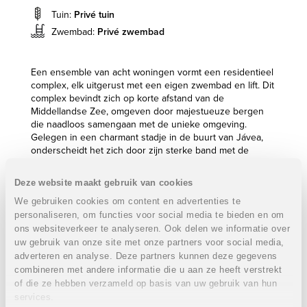
Tuin:
Privé tuin
Zwembad:
Privé zwembad
Een ensemble van acht woningen vormt een residentieel
complex, elk uitgerust met een eigen zwembad en lift. Dit
complex bevindt zich op korte afstand van de
Middellandse Zee, omgeven door majestueuze bergen
die naadloos samengaan met de unieke omgeving.
Gelegen in een charmant stadje in de buurt van Jávea,
onderscheidt het zich door zijn sterke band met de
natuur, te midden van bosrijke gebieden en
wandelpaden, waardoor het een vredige woonomgeving
Deze website maakt gebruik van cookies
biedt. Voor degenen die daarentegen de voorkeur geven
We gebruiken cookies om content en advertenties te
aan de zee en de levendige sfeer van de kust, liggen
personaliseren, om functies voor social media te bieden en om
Jávea en Dénia, met hun kristalheldere wateren en
boulevards, op slechts 10 minuten afstand.
ons websiteverkeer te analyseren. Ook delen we informatie over
uw gebruik van onze site met onze partners voor social media,
De architectuur van dit project wordt gekenmerkt door
adverteren en analyse. Deze partners kunnen deze gegevens
avant-garde, buitengewone kwaliteiten, aandacht voor
combineren met andere informatie die u aan ze heeft verstrekt
detail en een focus op exclusieve omgevingen. Deze
of die ze hebben verzameld op basis van uw gebruik van hun
kenmerken, samen met een diep respect voor de natuur
services.
en het streven naar milieubehoud, verlenen dit