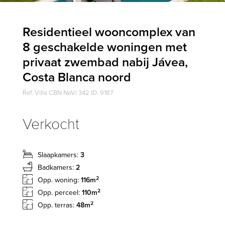
Residentieel wooncomplex van
8 geschakelde woningen met
privaat zwembad nabij Jávea,
Costa Blanca noord
Ref. Villa CBN NaVi 342 ID: 9187
Verkocht
Slaapkamers:
3
Badkamers:
2
2
Opp. woning:
116m
2
Opp. perceel:
110m
2
Opp. terras:
48m