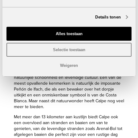
Energie-efficiënte airconditioning
Vloerverwarming
Ventilatiesysteem met warmteterugwinning
Details tonen
Domoticasysteem
Alarm
Elektrische rolluiken in de slaapkamers
Alles toestaan
Elektrische keukentoestellen
Verlichting
Ingebouwde kasten
Selectie toestaan
Oplaadpunt voor elektrische wagen
Calpe:
Weigeren
Calpe is een dorpje dat doordrenkt is van geschiedenis,
natuurlijke schoonheid en levendige cultuur. Een van de
meest opvallende kenmerken is natuurlijk de imposante
Peñón de Ifach, die als een bewaker over het dorpje
uitkijkt en een onmiskenbaar symbool is van de Costa
Blanca. Maar naast dit natuurwonder heeft Calpe nog veel
meer te bieden.
Met meer dan 13 kilometer aan kustlijn biedt Calpe ook
een overvloed aan stranden en baaien om van te
genieten, van de levendige stranden zoals Arenal-Bol tot
afgelegen baaien die perfect zijn voor een rustige dag