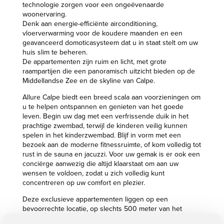
technologie zorgen voor een ongeëvenaarde
woonervaring.
Denk aan energie-efficiënte airconditioning,
vloerverwarming voor de koudere maanden en een
geavanceerd domoticasysteem dat u in staat stelt om uw
huis slim te beheren.
De appartementen zijn ruim en licht, met grote
raampartijen die een panoramisch uitzicht bieden op de
Middellandse Zee en de skyline van Calpe.
Allure Calpe biedt een breed scala aan voorzieningen om
u te helpen ontspannen en genieten van het goede
leven. Begin uw dag met een verfrissende duik in het
prachtige zwembad, terwijl de kinderen veilig kunnen
spelen in het kinderzwembad. Blijf in vorm met een
bezoek aan de moderne fitnessruimte, of kom volledig tot
rust in de sauna en jacuzzi. Voor uw gemak is er ook een
conciërge aanwezig die altijd klaarstaat om aan uw
wensen te voldoen, zodat u zich volledig kunt
concentreren op uw comfort en plezier.
Deze exclusieve appartementen liggen op een
bevoorrechte locatie, op slechts 500 meter van het
strand en op 900 meter van de jachtclub, met tal van