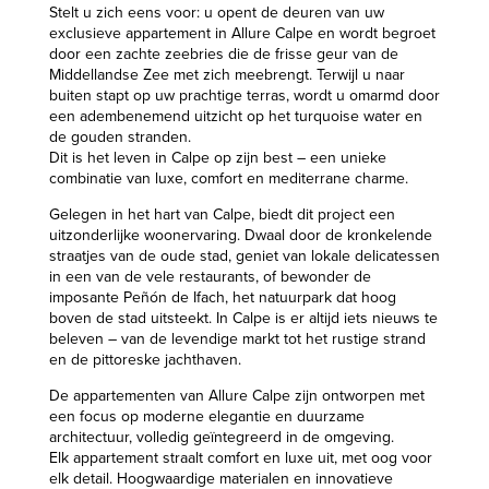
Stelt u zich eens voor: u opent de deuren van uw
exclusieve appartement in Allure Calpe en wordt begroet
door een zachte zeebries die de frisse geur van de
Middellandse Zee met zich meebrengt. Terwijl u naar
buiten stapt op uw prachtige terras, wordt u omarmd door
een adembenemend uitzicht op het turquoise water en
de gouden stranden.
Dit is het leven in Calpe op zijn best – een unieke
combinatie van luxe, comfort en mediterrane charme.
Gelegen in het hart van Calpe, biedt dit project een
uitzonderlijke woonervaring. Dwaal door de kronkelende
straatjes van de oude stad, geniet van lokale delicatessen
in een van de vele restaurants, of bewonder de
imposante Peñón de Ifach, het natuurpark dat hoog
boven de stad uitsteekt. In Calpe is er altijd iets nieuws te
beleven – van de levendige markt tot het rustige strand
en de pittoreske jachthaven.
De appartementen van Allure Calpe zijn ontworpen met
een focus op moderne elegantie en duurzame
architectuur, volledig geïntegreerd in de omgeving.
Elk appartement straalt comfort en luxe uit, met oog voor
elk detail. Hoogwaardige materialen en innovatieve