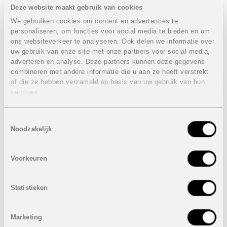
restaurants, winkels en andere voorzieningen binnen
Deze website maakt gebruik van cookies
handbereik. Of u nu wilt ontspannen op het strand, een
We gebruiken cookies om content en advertenties te
boottocht wilt maken of wilt genieten van een diner met
personaliseren, om functies voor social media te bieden en om
uitzicht op de zee, Allure Calpe biedt het allemaal.
ons websiteverkeer te analyseren. Ook delen we informatie over
Faciliteiten van het resort:
uw gebruik van onze site met onze partners voor social media,
adverteren en analyse. Deze partners kunnen deze gegevens
Zwembad voor volwassenen
combineren met andere informatie die u aan ze heeft verstrekt
Kinderzwembad
of die ze hebben verzameld op basis van uw gebruik van hun
Trainingszwembad
services.
Verwarmd binnenzwembad
Padelbanen
Bar bij het zwembad
Toestemmingsselectie
Sauna en jacuzzi
Noodzakelijk
Elektrische fietsenstalling met oplader
Fitnessruimte en Yoga en pilates ruimte
Evenementen ruimte
Voorkeuren
Conciërge
Gemeenschappelijke tuinen
Statistieken
PRIJZEN APPARTEMENTEN FASE 2 VANAF 698.000
EURO tot 1.740.000 EURO
Inclusief:
Marketing