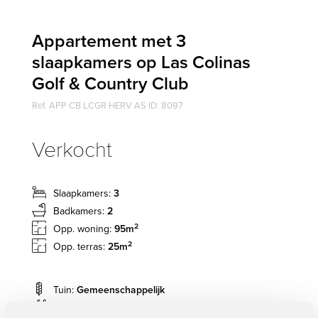
Appartement met 3
slaapkamers op Las Colinas
Golf & Country Club
Ref. APP CB LCGR HERV AS ID: 8097
Verkocht
Slaapkamers:
3
Badkamers:
2
2
Opp. woning:
95m
2
Opp. terras:
25m
Tuin:
Gemeenschappelijk
Zwembad:
Gemeenschappelijk