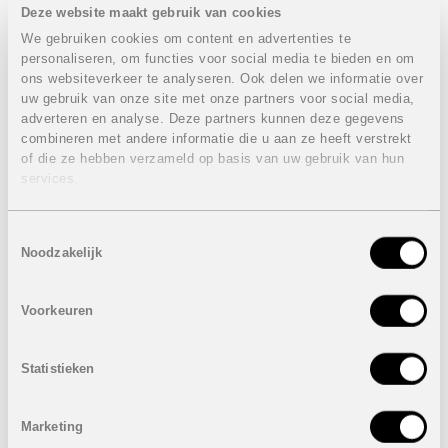
Berging:
Ja
Deze website maakt gebruik van cookies
Kelder:
Ja
We gebruiken cookies om content en advertenties te
personaliseren, om functies voor social media te bieden en om
ons websiteverkeer te analyseren. Ook delen we informatie over
Prachtig 3 slaapkamer hoekappartement gelegen op Las
uw gebruik van onze site met onze partners voor social media,
Colinas Golf Resort.
adverteren en analyse. Deze partners kunnen deze gegevens
combineren met andere informatie die u aan ze heeft verstrekt
Ruime living met veel licht.
of die ze hebben verzameld op basis van uw gebruik van hun
Aparte keuken
services.
Aparte keukenberging
3 Slaapkamers
2 Badkamers
Toestemmingsselectie
Inclusief alle meubels, elektrische keukentoestellen en
Noodzakelijk
verlichting
Autostaanplaats
Berging
Voorkeuren
VERKOCHT
Statistieken
Onder voorbehoud van eventuele prijswijzigingen.
Marketing
STUUR NAAR EEN VRIEND