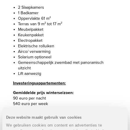
2 Slaapkamers
1 Badkamer
Oppervlakte 61 m²
Terras van 9 m² tot 17 m²
Meubelpakket
Keukenpakket
Electropakket
Elektrische rolluiken
Airco/ verwarming
Solarium optioneel
Gemeenschappelijk zwembad met panoramisch
uitzicht
Lift aanwezig
Investeringsappartementen:
Gemiddelde prijs winterseizoen:
90 euro per nacht
540 euro per week
Gemiddelde prijs zomerseizoen:
Deze website maakt gebruik van cookies
110 euro per nacht
660 euro per week
We gebruiken cookies om content en advertenties te