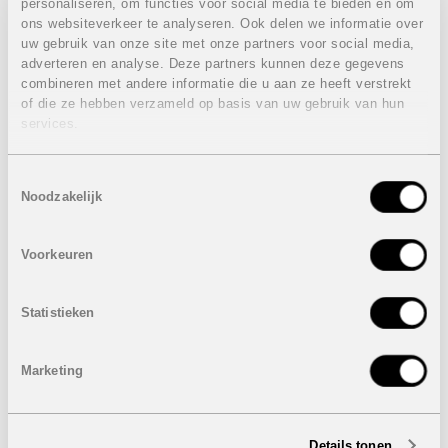
personaliseren, om functies voor social media te bieden en om
Stranden van Guardamar del Segura op 10 minuten
ons websiteverkeer te analyseren. Ook delen we informatie over
rijden.
uw gebruik van onze site met onze partners voor social media,
Habaneras shoppingcentrum en Torrevieja op 10 minuten
adverteren en analyse. Deze partners kunnen deze gegevens
rijden.
combineren met andere informatie die u aan ze heeft verstrekt
VERKOCHT
of die ze hebben verzameld op basis van uw gebruik van hun
services.
Toestemmingsselectie
Noodzakelijk
Voorkeuren
Statistieken
Marketing
Details tonen