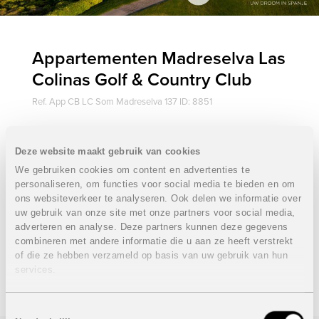
Appartementen Madreselva Las
Colinas Golf & Country Club
Ref. App CB LC Som Madreselva 137 ID: 8851
€ 0
Deze website maakt gebruik van cookies
We gebruiken cookies om content en advertenties te
personaliseren, om functies voor social media te bieden en om
Appartementen Madreselva Las Colinas Golf & Country
ons websiteverkeer te analyseren. Ook delen we informatie over
Club
uw gebruik van onze site met onze partners voor social media,
adverteren en analyse. Deze partners kunnen deze gegevens
Onder voorbehoud van eventuele prijswijzigingen.
combineren met andere informatie die u aan ze heeft verstrekt
of die ze hebben verzameld op basis van uw gebruik van hun
services.
STUUR NAAR EEN VRIEND
Toestemmingsselectie