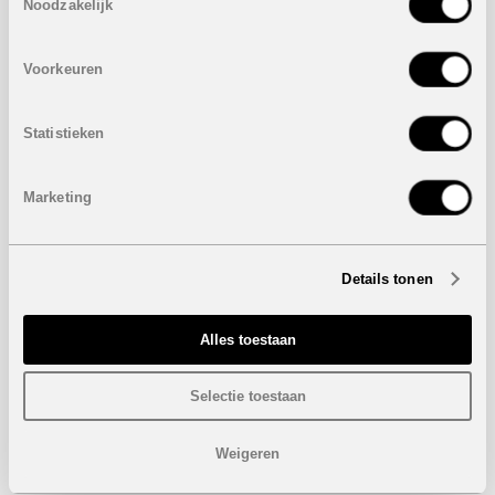
Noodzakelijk
Bezoek/infoaanvraag
Voorkeuren
Wenst u meer informatie over dit project, gelieve dan dit
formulier in te vullen. Wij houden u zo snel mogelijk op de
Statistieken
hoogte.
Marketing
Details tonen
Alles toestaan
Selectie toestaan
Weigeren