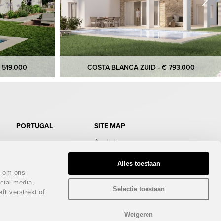
 519.000
COSTA BLANCA ZUID - € 793.000
PORTUGAL
SITE MAP
Aanbod
Doe de test
Gratis Infopakket
Alles toestaan
Magazine
n om ons
Bezichtigingstrips
cial media,
Infodagen
Selectie toestaan
ft verstrekt of
Beurs
Nieuws
Contact
Weigeren