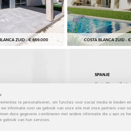
LANCA ZUID - € 669.000
COSTA BLANCA ZUID - €
SPANJE
Costa Blanca Zuid
Costa Blanca Noord
Costa Calida
s
Costa del Sol
rtenties te personaliseren, om functies voor social media te bieden e
Costa Almeria
 we informatie over uw gebruik van onze site met onze partners voor so
Costa Tropical
nnen deze gegevens combineren met andere informatie die u aan ze hee
Costa Brava
w gebruik van hun services.
Mallorca
Ibiza