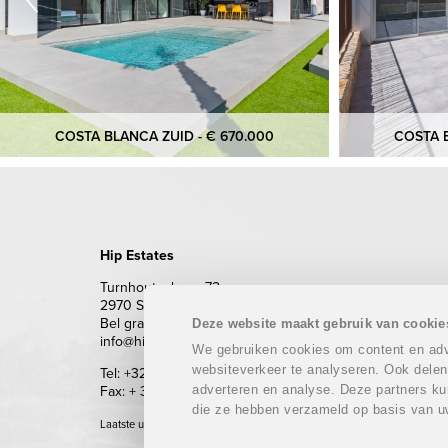
COSTA BLANCA ZUID - € 670.000
COSTA B
Hip Estates
Turnhoutsebaan 72
2970 Schilde
Bel gratis 0800 62 500 (enkel vanuit België)
Deze website maakt gebruik van cookie
info@hipestates.com
We gebruiken cookies om content en adve
websiteverkeer te analyseren. Ook delen
Tel: +32 (0)3 283 87 87
adverteren en analyse. Deze partners ku
Fax: + 32 (0)3 293 69 62
die ze hebben verzameld op basis van u
Laatste update: 08/08/2026