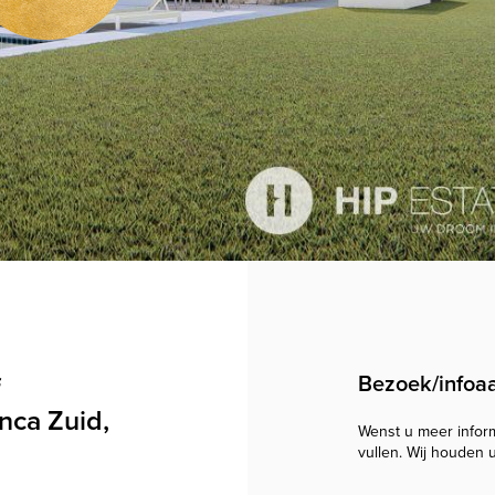
f
Bezoek/infoa
nca Zuid,
Wenst u meer informa
vullen. Wij houden 