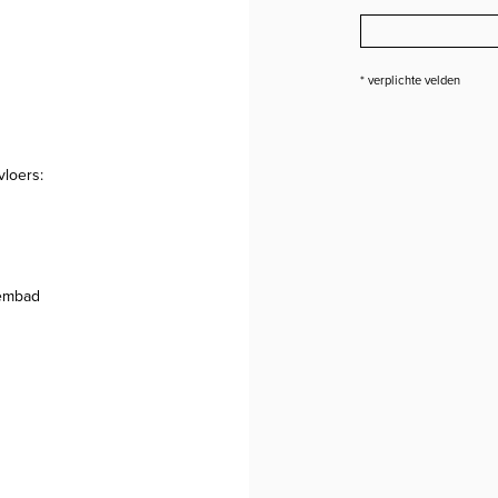
* verplichte velden
vloers:
wembad