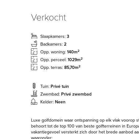
Verkocht
Slaapkamers:
3
Badkamers:
2
2
Opp. woning:
140m
2
Opp. perceel:
1029m
2
Opp. terras:
85,70m
Tuin:
Privé tuin
Zwembad:
Privé zwembad
Kelder:
Neen
Luxe golfdomein waar ontspanning op elk vlak voorop st
behoort tot de top 100 van beste golfterreinen in Europ
vakantiegevoel versterkt zich door het brede aanbod aan 
waaronder: