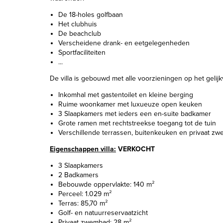
De 18-holes golfbaan
Het clubhuis
De beachclub
Verscheidene drank- en eetgelegenheden
Sportfaciliteiten
...
De villa is gebouwd met alle voorzieningen op het gelijk
Inkomhal met gastentoilet en kleine berging
Ruime woonkamer met luxueuze open keuken
3 Slaapkamers met ieders een en-suite badkamer
Grote ramen met rechtstreekse toegang tot de tuin
Verschillende terrassen, buitenkeuken en privaat z
Eigenschappen villa:
VERKOCHT
3 Slaapkamers
2 Badkamers
Bebouwde oppervlakte: 140 m²
Perceel: 1.029 m²
Terras: 85,70 m²
Golf- en natuurreservaatzicht
Privaat zwembad: 28 m²