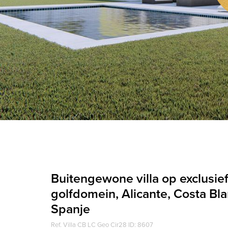
Buitengewone villa op exclusie
golfdomein, Alicante, Costa Bla
Spanje
Ref. Villa CB LC Geo Cir28 ID: 8607