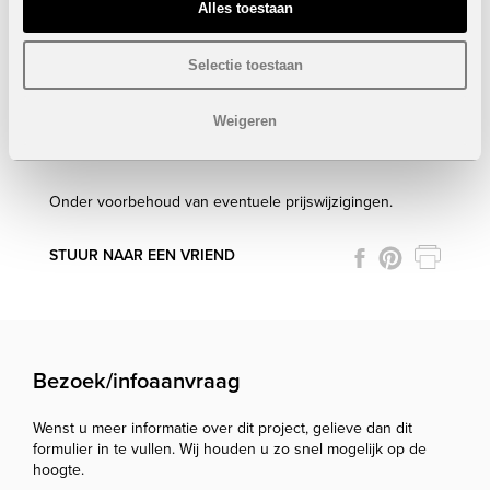
Bebouwde oppervlakte: 175 m²
Alles toestaan
Perceel: 1005 m²
Berging
Selectie toestaan
Autostaanplaatsen
Privaat zwembad
Volledig gemeubeld
Weigeren
VERKOCHT
Onder voorbehoud van eventuele prijswijzigingen.
STUUR NAAR EEN VRIEND
Bezoek/infoaanvraag
Wenst u meer informatie over dit project, gelieve dan dit
formulier in te vullen. Wij houden u zo snel mogelijk op de
hoogte.