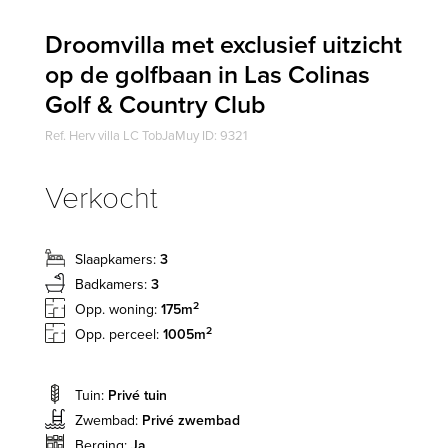
Droomvilla met exclusief uitzicht
op de golfbaan in Las Colinas
Golf & Country Club
Ref. Herv villa LC TobJaMuy ID: 9321
Verkocht
Slaapkamers:
3
Badkamers:
3
2
Opp. woning:
175m
2
Opp. perceel:
1005m
Tuin:
Privé tuin
Zwembad:
Privé zwembad
Berging:
Ja