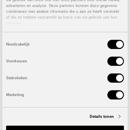
praktische berging, waardoor de villa even functioneel als
adverteren en analyse. Deze partners kunnen deze gegevens
mooi is.
combineren met andere informatie die u aan ze heeft verstrekt
of die ze hebben verzameld op basis van uw gebruik van hun
Deze woning biedt alles wat je nodig hebt voor een
services.
zorgeloos leven aan de Costa Blanca, inclusief alle
moderne gemakken en luxe voorzieningen. De villa is
volledig gemeubileerd en ingericht.
Toestemmingsselectie
Las Colinas Golf & Country Club staat bekend om zijn
Noodzakelijk
veiligheid, rust en natuurlijk de uitzonderlijke golfbaan.
Bovendien ben je slechts enkele minuten verwijderd van
de prachtige stranden van de Middellandse Zee,
Voorkeuren
charmante dorpjes en alle voorzieningen die je maar kunt
wensen.
Statistieken
Mis deze kans niet om eigenaar te worden van deze
prachtige villa met eerstelijns golfzicht. Neem vandaag
nog contact met ons op voor meer informatie of om een
Marketing
bezichtiging te plannen.
Eigenschappen instapklare villa:
1e Lijn golfzicht
Details tonen
3 Slaapkamers
3 Badkamers