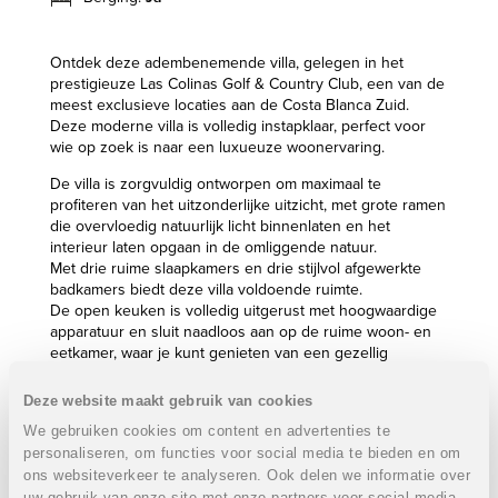
Ontdek deze adembenemende villa, gelegen in het
prestigieuze Las Colinas Golf & Country Club, een van de
meest exclusieve locaties aan de Costa Blanca Zuid.
Deze moderne villa is volledig instapklaar, perfect voor
wie op zoek is naar een luxueuze woonervaring.
De villa is zorgvuldig ontworpen om maximaal te
profiteren van het uitzonderlijke uitzicht, met grote ramen
die overvloedig natuurlijk licht binnenlaten en het
interieur laten opgaan in de omliggende natuur.
Met drie ruime slaapkamers en drie stijlvol afgewerkte
badkamers biedt deze villa voldoende ruimte.
De open keuken is volledig uitgerust met hoogwaardige
apparatuur en sluit naadloos aan op de ruime woon- en
eetkamer, waar je kunt genieten van een gezellig
samenzijn met uitzicht op de golfbaan.
Deze website maakt gebruik van cookies
Het buitenleven staat centraal in deze woning. De villa
We gebruiken cookies om content en advertenties te
beschikt over een groot privézwembad, omgeven door
een fraai aangelegde tuin en een groot terras, waar je
personaliseren, om functies voor social media te bieden en om
kunt ontspannen en genieten van de Spaanse zon.
ons websiteverkeer te analyseren. Ook delen we informatie over
Daarnaast zijn er meerdere autostaanplaatsen en een
uw gebruik van onze site met onze partners voor social media,