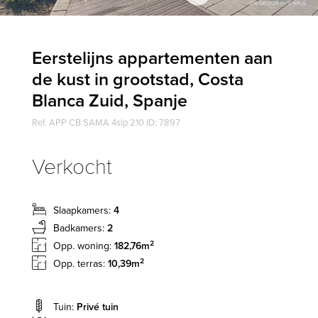
Eerstelijns appartementen aan
de kust in grootstad, Costa
Blanca Zuid, Spanje
Ref. APP CB SAMA 4slp 210 ID: 7897
Verkocht
Slaapkamers:
4
Badkamers:
2
2
Opp. woning:
182,76m
2
Opp. terras:
10,39m
Tuin:
Privé tuin