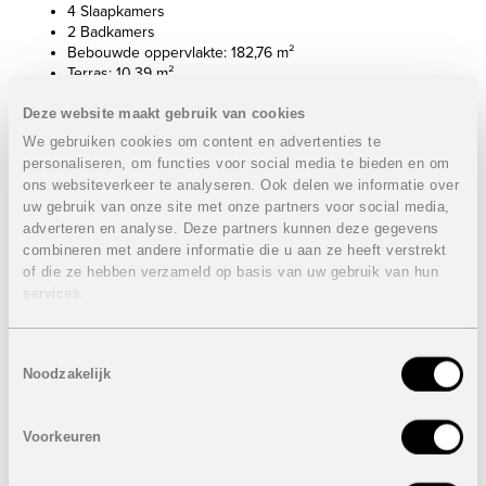
4 Slaapkamers
2 Badkamers
Bebouwde oppervlakte: 182,76 m²
Terras: 10,39 m²
Prijs:
VERKOCHT
Deze website maakt gebruik van cookies
We gebruiken cookies om content en advertenties te
Appartement 2e verdieping
VERKOCHT
personaliseren, om functies voor social media te bieden en om
3 Slaapkamers
ons websiteverkeer te analyseren. Ook delen we informatie over
2 Badkamers
uw gebruik van onze site met onze partners voor social media,
Bebouwde oppervlakte: 153,97 m²
adverteren en analyse. Deze partners kunnen deze gegevens
Terras: 9,12 m²
combineren met andere informatie die u aan ze heeft verstrekt
of die ze hebben verzameld op basis van uw gebruik van hun
Prijs:
VERKOCHT
services.
Appartement 3e verdieping
VERKOCHT
4 Slaapkamers
Toestemmingsselectie
2 Badkamers
Noodzakelijk
Bebouwde oppervlakte: 182,76 m²
Terras: 10,39 m²
Voorkeuren
Prijs:
VERKOCHT
Appartement 4e verdieping
VERKOCHT