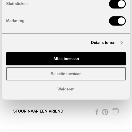
Statistieken
4 Slaapkamers
2 Badkamers
Bebouwde oppervlakte: 182,76 m²
Marketing
Terras: 10,39 m²
Prijs:
VERKOCHT
Details tonen
Penthouse
VERKOCHT
3 slaapkamers
Alles toestaan
2 badkamers
Bebouwde oppervlakte: 148,34 m²
Terras: 9,16 m²
Selectie toestaan
Prijs:
VERKOCHT
Weigeren
Onder voorbehoud van eventuele prijswijzigingen.
STUUR NAAR EEN VRIEND