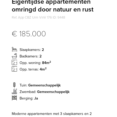
Eigentijdse appartementen
omringd door natuur en rust
Ref. App CBZ Urm VinV 176 ID: 9448
€ 185.000
Slaapkamers:
2
Badkamers:
2
2
Opp. woning:
84m
2
Opp. terras:
4m
Tuin:
Gemeenschappelijk
Zwembad:
Gemeenschappelijk
Berging:
Ja
Moderne appartementen met 3 slaapkamers en 2