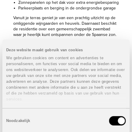
Zonnepanelen op het dak voor extra energiebesparing
Parkeerplaats en berging in de ondergrondse garage
Vanuit je terras geniet je van een prachtig uitzicht op de
omliggende wijngaarden en heuvels. Daarnaast beschikt
de residentie over een gemeenschappelijk zwembad
waar je heerlijk kunt ontspannen onder de Spaanse zon.
Eigenschappen gelijkvloerse appartementen:
Deze website maakt gebruik van cookies
2 of 3 Slaapkamers
We gebruiken cookies om content en advertenties te
2 Badkamers
personaliseren, om functies voor social media te bieden en om
Bebouwde oppervlakte: van 90 m² tot 134 m²
ons websiteverkeer te analyseren. Ook delen we informatie over
Terras: van 38 m² tot 42 m²
uw gebruik van onze site met onze partners voor social media,
Ondergrondse autostaanplaats en berging
adverteren en analyse. Deze partners kunnen deze gegevens
Prijzen van
240.000 euro
tot
320.000 euro
combineren met andere informatie die u aan ze heeft verstrekt
of die ze hebben verzameld op basis van uw gebruik van hun
Eigenschappen appartementen op de eerste
services.
verdieping:
2 of 3 Slaapkamers
Toestemmingsselectie
2 Badkamers
Noodzakelijk
Bebouwde oppervlakte: van 84 m² tot 126 m²
Terras: van 4 m² tot 45 m²