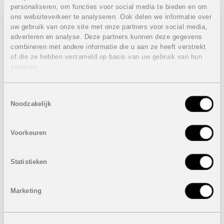
...
personaliseren, om functies voor social media te bieden en om
ons websiteverkeer te analyseren. Ook delen we informatie over
Op korte afstand van twee internationale luchthavens en
uw gebruik van onze site met onze partners voor social media,
de prachtige stranden van Dehesa De Campoamor en
adverteren en analyse. Deze partners kunnen deze gegevens
Cabo Roig bieden wij u de ideale locatie voor uw
combineren met andere informatie die u aan ze heeft verstrekt
droomhuis.
of die ze hebben verzameld op basis van uw gebruik van hun
Op nog geen 15 minuten rijden met de wagen vindt u 1
services.
van de grootste shoppingcentra van Alicante, La Zenia
Boulevard.
Toestemmingsselectie
Eigenschappen villa Ciruelo 30:
Noodzakelijk
5 Slaapkamers
5 Badkamers
2 Gastentoiletten
Voorkeuren
Bebouwde oppervlakte: 522 m²
Perceel: 1060 m²
Infinity zwembad: 70 m²
Statistieken
Terras: 200 m²
Dakterras: 40 m²
Kelder: 50 m²
Marketing
Berging
Garage voor 2 wagens