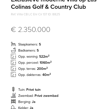
Colinas Golf & Country Club
Ref. Villa CB LC Enr Cir 137 ID: 8825
€ 2.350.000
Slaapkamers:
5
Badkamers:
5
2
Opp. woning:
522m
2
Opp. perceel:
1060m
2
Opp. terras:
200m
2
Opp. dakterras:
40m
Tuin:
Privé tuin
Zwembad:
Privé zwembad
Berging:
Ja
Kelder:
Ja