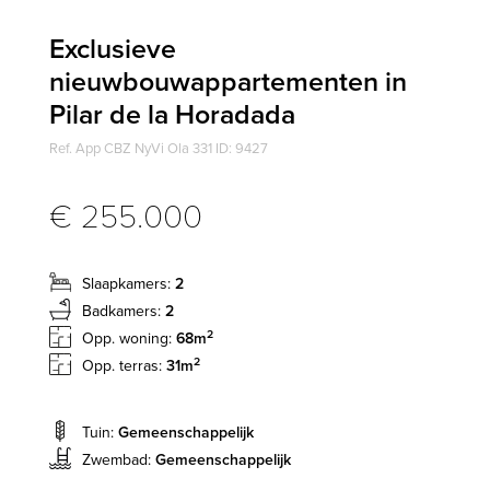
Exclusieve
nieuwbouwappartementen in
Pilar de la Horadada
Ref. App CBZ NyVi Ola 331 ID: 9427
€ 255.000
Slaapkamers:
2
Badkamers:
2
2
Opp. woning:
68m
2
Opp. terras:
31m
Tuin:
Gemeenschappelijk
Zwembad:
Gemeenschappelijk