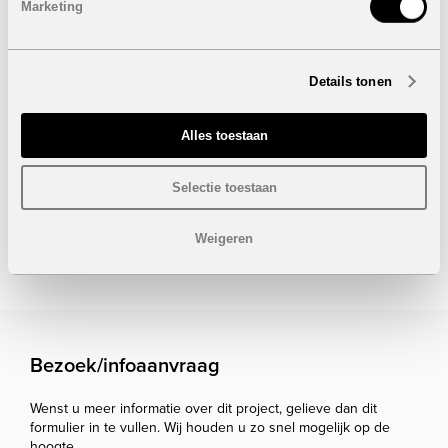
Dakterras: 67 m²
Marketing
Autostaanplaats
Prijs:
325.000 euro
Details tonen
Wil je meer weten over deze exclusieve
nieuwbouwbungalows? Neem vandaag nog contact met
ons op en ontdek jouw droomwoning aan de Costa
Alles toestaan
Blanca Zuid!
Selectie toestaan
Onder voorbehoud van eventuele prijswijzigingen.
Weigeren
STUUR NAAR EEN VRIEND
Bezoek/infoaanvraag
Wenst u meer informatie over dit project, gelieve dan dit
formulier in te vullen. Wij houden u zo snel mogelijk op de
hoogte.