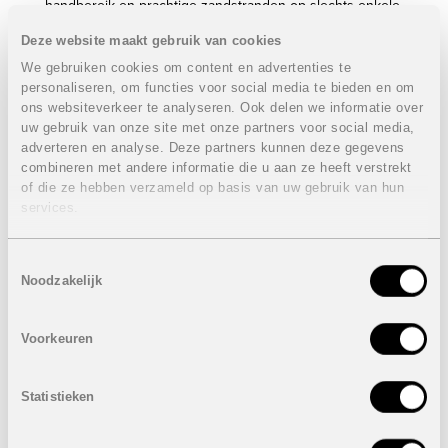
handbereik en prachtige zandstranden op slechts enkele
minuten afstand, biedt deze regio het perfecte evenwicht
Deze website maakt gebruik van cookies
tussen rust en levendigheid. De uitstekende
verbindingen met luchthavens en snelwegen maken het
We gebruiken cookies om content en advertenties te
ook een ideale keuze voor zowel permanente bewoning
personaliseren, om functies voor social media te bieden en om
als een tweede verblijf.
ons websiteverkeer te analyseren. Ook delen we informatie over
uw gebruik van onze site met onze partners voor social media,
Eigenschappen gelijkvloerse appartementen:
adverteren en analyse. Deze partners kunnen deze gegevens
2 of 3 Slaapkamers
combineren met andere informatie die u aan ze heeft verstrekt
2 Badkamers
of die ze hebben verzameld op basis van uw gebruik van hun
Bebouwde oppervlakte: van 68 m² tot 69 m²
services.
Terrassen: van 31 m² tot 57 m²
Sommige appartementen hebben en tuin: van 11 m² tot
29 m²
Toestemmingsselectie
Autostaanplaats
Noodzakelijk
Prijzen van
255.000 euro
tot
295.000 euro
Voorkeuren
Eigenschappen laatste penthouse:
3 Slaapkamers
Statistieken
2 Badkamers
Bebouwde oppervlakte: 74 m²
Terras: 12 m²