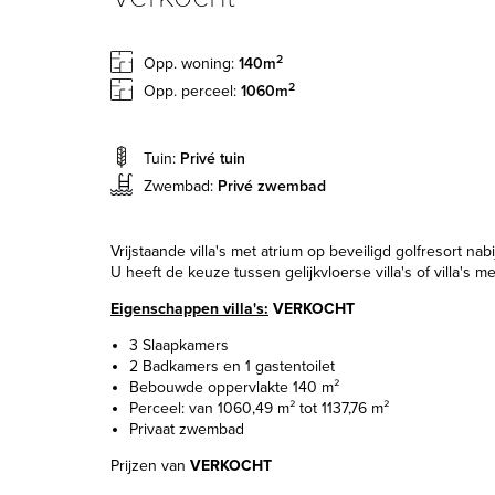
2
Opp. woning:
140m
2
Opp. perceel:
1060m
Tuin:
Privé tuin
Zwembad:
Privé zwembad
Vrijstaande villa's met atrium op beveiligd golfresort nabi
U heeft de keuze tussen gelijkvloerse villa's of villa's m
Eigenschappen villa's:
VERKOCHT
3 Slaapkamers
2 Badkamers en 1 gastentoilet
Bebouwde oppervlakte 140 m²
Perceel: van 1060,49 m² tot 1137,76 m²
Privaat zwembad
Prijzen van
VERKOCHT