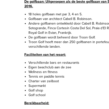
De golfbaan: Uitgeroepen als de beste golfbaan van 
2016.
18 holes golfbaan met par 3, 4 en 5.
Golfbaan van architect Cabell B. Robinson.
Andere golfbanen ontwikkeld door Cabell B. Robinson
Sotogrande, Finca Cortesín Costa Del Sol, Praia d'El R
Royal Golf in Evian, Frankrijk.
De golfbaan wordt beheerd door Troon Golf.
Troon Golf heeft meer dan 250 golfbanen in portefeui
verschillende landen.
Faciliteiten van het resort:
Verschillende bars en restaurants
Eigen beachclub aan de zee
Wellness en fitness
Tennis en paddle tennis
Charter van zeilboot
Supermarkt
Golf shop
Golf school
Bereikbaarheid: