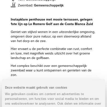
Zwembad:
Gemeenschappelijk
Instapklare penthouse met mooie terrassen, gelegen
1ste lijn op Lo Romero Golf aan de Costa Blanca Zuid
Geniet van stijlvol wonen in een uitzonderlijke omgeving,
omgeven door pure natuur, op een steenworp afstand
van het dorp en de zee.
Hier ervaart u de perfecte combinatie van rust, comfort
en luxe, met magnifiek weids uitzicht over het groene
landschap en de golfbaan.
Het complex beschikt over een gemeenschappelijk
zwembad waar u kunt ontspannen en genieten van de
zon.
De 18-holes golfbaan, met zijn glooiende greens en
uitdagende fairways, is een plek waar elke swing een
Deze website maakt gebruik van cookies
verhaal vertelt en elke putt een onvergetelijke
We gebruiken cookies om content en advertenties te
herinnering wordt.
personaliseren, om functies voor social media te bieden en om
ons websiteverkeer te analyseren. Ook delen we informatie over
Kortom volop genieten & dit met eerste lijn golfzicht!