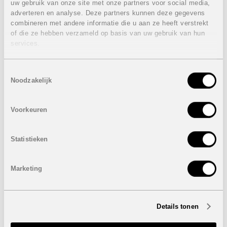
uw gebruik van onze site met onze partners voor social media,
Eigenschappen penthouse appartement:
adverteren en analyse. Deze partners kunnen deze gegevens
combineren met andere informatie die u aan ze heeft verstrekt
Penthouse: appartement met een extra dakterras van
of die ze hebben verzameld op basis van uw gebruik van hun
57m²
services.
Instapklaar: direct genieten van het Spaanse leven!
2 Slaapkamers
2 Badkamers
Toestemmingsselectie
Oppervlakte bebouwd: 78m²
Noodzakelijk
Terras aan de leefruimte met zicht op golf: 16m² met
oost oriëntatie
Dakterras: 57m² met panorama zichten en altijd zon!
Voorkeuren
Bovengrondse autostaanplaats
Inbegrepen in de prijs: alle binnen- & buitenmeubelen,
decoratie, huishoudelijke toestellen en barbecue.
Statistieken
Prijs:
260.000 euro in optie
Wil u deze zomer en najaar al genieten, wacht dan niet
Marketing
om contact met ons op te nemen! We plannen graag een
bezichtiging met u in!
Onder voorbehoud van eventuele prijswijzigingen.
Details tonen