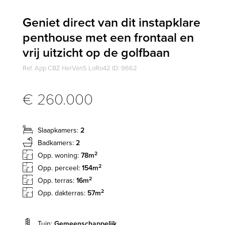
Geniet direct van dit instapklare
penthouse met een frontaal en
vrij uitzicht op de golfbaan
Ref. App CBZ HerVanS LoRo42 ID: 9662
€ 260.000
Slaapkamers:
2
Badkamers:
2
2
Opp. woning:
78m
2
Opp. perceel:
154m
2
Opp. terras:
16m
2
Opp. dakterras:
57m
Tuin:
Gemeenschappelijk