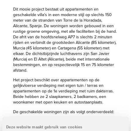
Dit mooie project bestaat uit appartementen en
geschakelde villa's in een moderne stijl op slechts 150
meter van de stranden van Torre de la Horadada,
Alicante, Spanje. De woningen worden gebouwd in een
rustige groene omgeving, met alle faciliteiten bij de hand.
De afrit van de hoofdsnelweg AP7 is slechts 2 minuten
rijden en verbindt de grootsteden Alicante (85 kilometer),
Murcia (45 kilometer) en Cartagena (55 kilometer) met
elkaar. De dichtstbijzijnde luchthavens zijn San Javier
(Murcia) en El Altet (Alicante), beide met internationale
bestemmingen, en op respectievelijk 15 en 75 kilometer
afstand.
Het project beschikt over appartementen op de
gelijkvloerse verdieping met eigen tuin / terras en
appartementen op de 1e verdieping met ruim dakterras.
Beide hebben ze 2 slaapkamers, 2 badkamers, een
woonkamer met open keuken en autostaanplaats.
De geschakelde woningen zijn als volgt onderverdeeld:
Gelijkvloers: 1 slaapkamers, 1 badkamers, woonkamer
met open keuken, terras voor- en achteraan en een
Deze website maakt gebruik van cookies