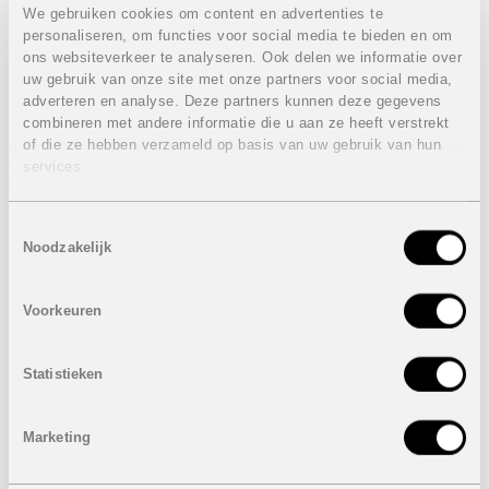
autostaanplaats.
We gebruiken cookies om content en advertenties te
1e Verdieping: 2 slaapkamers, 1 badkamer en 2
personaliseren, om functies voor social media te bieden en om
terrassen
ons websiteverkeer te analyseren. Ook delen we informatie over
Ruim dakterras
uw gebruik van onze site met onze partners voor social media,
adverteren en analyse. Deze partners kunnen deze gegevens
Eigenschappen laatste gelijkvloers appartement:
combineren met andere informatie die u aan ze heeft verstrekt
VERKOCHT
of die ze hebben verzameld op basis van uw gebruik van hun
3 Slaapkamers
services.
2 Badkamers
Bebouwde oppervlakte: 78,78 m²
Terras
Toestemmingsselectie
Tuin: 146,63 m²
Noodzakelijk
Prijs:
VERKOCHT
Voorkeuren
Eigenschappen geschakelde woningen:
VERKOCHT
3 Slaapkamers
2 Badkamers
Statistieken
Bebouwde oppervlakte: 99,38 m²
Perceel: 109,71 m²
Terras 1: 20 m²
Marketing
Terras 2: 33,31 m²
Dakterras: 31 m²