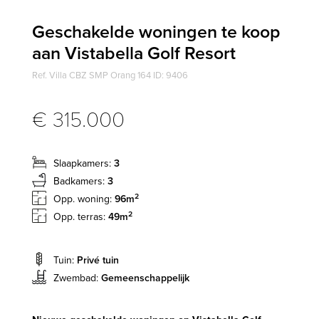
Geschakelde woningen te koop
aan Vistabella Golf Resort
Ref. Villa CBZ SMP Orang 164 ID: 9406
€ 315.000
Slaapkamers:
3
Badkamers:
3
2
Opp. woning:
96m
2
Opp. terras:
49m
Tuin:
Privé tuin
Zwembad:
Gemeenschappelijk