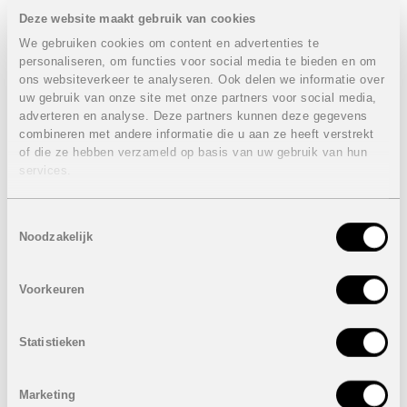
alle nodige voorzieningen binnen handbereik, zoals
Deze website maakt gebruik van cookies
supermarkten, restaurants, sportfaciliteiten en een
prachtig aangelegde 18-holes golfbaan.
We gebruiken cookies om content en advertenties te
personaliseren, om functies voor social media te bieden en om
De regio biedt uitstekende verbindingen naar de
ons websiteverkeer te analyseren. Ook delen we informatie over
stranden van Orihuela Costa en populaire steden zoals
uw gebruik van onze site met onze partners voor social media,
Torrevieja en Alicante. Bovendien ligt de luchthaven van
adverteren en analyse. Deze partners kunnen deze gegevens
Alicante op slechts 40 minuten rijden, waardoor deze
combineren met andere informatie die u aan ze heeft verstrekt
locatie perfect bereikbaar is.
of die ze hebben verzameld op basis van uw gebruik van hun
services.
Eigenschappen geschakelde woningen:
3 Slaapkamers
3 Badkamers
Toestemmingsselectie
Bebouwde oppervlakte: 96 m²
Noodzakelijk
Terras: 49 m²
Tuin: van 22 m² tot 51 m²
Voorkeuren
Prijzen van
315.000 euro
tot
359.000 euro
Inclusief:
Statistieken
Elektrische rolluiken
Vloerverwarming in de badkamers
Pre-installatie airconditioning
Marketing