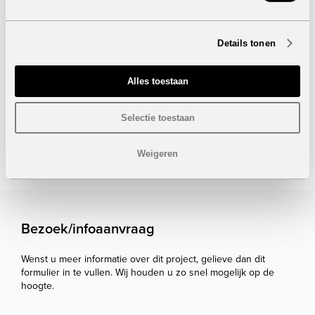
Gemeenschappelijk zwembad
LANCERINGSACTIE: INCLUSIEF
Details tonen
Verlichting
Doucheschermen
Elektrische toestellen
Alles toestaan
Onder voorbehoud van eventuele prijswijzigingen.
Selectie toestaan
STUUR NAAR EEN VRIEND
Weigeren
Bezoek/infoaanvraag
Wenst u meer informatie over dit project, gelieve dan dit
formulier in te vullen. Wij houden u zo snel mogelijk op de
hoogte.