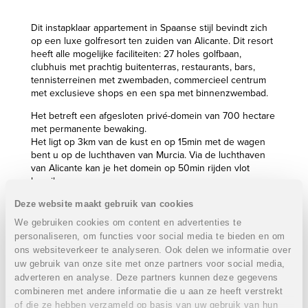
Dit instapklaar appartement in Spaanse stijl bevindt zich
op een luxe golfresort ten zuiden van Alicante. Dit resort
heeft alle mogelijke faciliteiten: 27 holes golfbaan,
clubhuis met prachtig buitenterras, restaurants, bars,
tennisterreinen met zwembaden, commercieel centrum
met exclusieve shops en een spa met binnenzwembad.
Het betreft een afgesloten privé-domein van 700 hectare
met permanente bewaking.
Het ligt op 3km van de kust en op 15min met de wagen
bent u op de luchthaven van Murcia. Via de luchthaven
van Alicante kan je het domein op 50min rijden vlot
bereiken.
Indeling:
Deze website maakt gebruik van cookies
De appartementen liggen op de gelijkvloerse en 1e
We gebruiken cookies om content en advertenties te
verdieping met prachtig zicht op de natuur.
personaliseren, om functies voor social media te bieden en om
De praktische indeling omvat een inkom, een riante
ons websiteverkeer te analyseren. Ook delen we informatie over
leefruimte, een aparte keuken, een ruime berging, twee
uw gebruik van onze site met onze partners voor social media,
slaapkamers met ingemaakte kasten en twee badkamers.
adverteren en analyse. Deze partners kunnen deze gegevens
De appartementen genieten een topligging en bieden
combineren met andere informatie die u aan ze heeft verstrekt
fantastische vergezichten op de Middellandse Zee.
of die ze hebben verzameld op basis van uw gebruik van hun