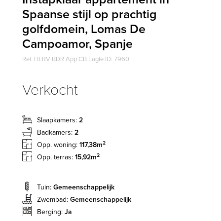
Spaanse stijl op prachtig
golfdomein, Lomas De
Campoamor, Spanje
Ref. HERV BDR App CB Eagle ID: 7960
Verkocht
Slaapkamers:
2
Badkamers:
2
2
Opp. woning:
117,38m
2
Opp. terras:
15,92m
Tuin:
Gemeenschappelijk
Zwembad:
Gemeenschappelijk
Berging:
Ja