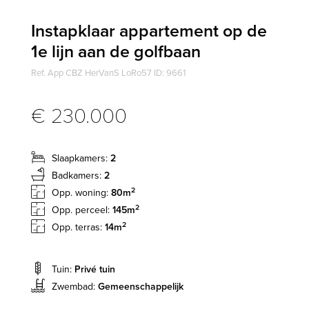
Instapklaar appartement op de
1e lijn aan de golfbaan
Ref. App CBZ HerVanS LoRo57 ID: 9661
€ 230.000
Slaapkamers:
2
Badkamers:
2
2
Opp. woning:
80m
2
Opp. perceel:
145m
2
Opp. terras:
14m
Tuin:
Privé tuin
Zwembad:
Gemeenschappelijk