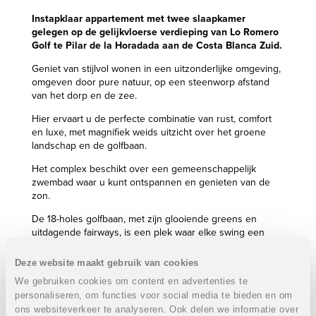
Instapklaar appartement met twee slaapkamer
gelegen op de gelijkvloerse verdieping van Lo Romero
Golf te Pilar de la Horadada aan de Costa Blanca Zuid.
Geniet van stijlvol wonen in een uitzonderlijke omgeving,
omgeven door pure natuur, op een steenworp afstand
van het dorp en de zee.
Hier ervaart u de perfecte combinatie van rust, comfort
en luxe, met magnifiek weids uitzicht over het groene
landschap en de golfbaan.
Het complex beschikt over een gemeenschappelijk
zwembad waar u kunt ontspannen en genieten van de
zon.
De 18-holes golfbaan, met zijn glooiende greens en
uitdagende fairways, is een plek waar elke swing een
verhaal vertelt en elke putt een onvergetelijke
herinnering wordt.
Deze website maakt gebruik van cookies
We gebruiken cookies om content en advertenties te
Kortom volop genieten & dit met eerste lijn golfzicht!
personaliseren, om functies voor social media te bieden en om
Eigenschappen:
ons websiteverkeer te analyseren. Ook delen we informatie over