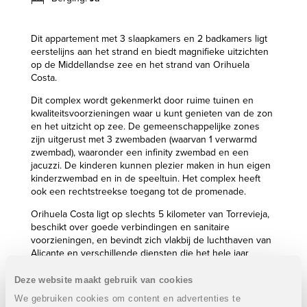
Dit appartement met 3 slaapkamers en 2 badkamers ligt
eerstelijns aan het strand en biedt magnifieke uitzichten
op de Middellandse zee en het strand van Orihuela
Costa.
Dit complex wordt gekenmerkt door ruime tuinen en
kwaliteitsvoorzieningen waar u kunt genieten van de zon
en het uitzicht op zee. De gemeenschappelijke zones
zijn uitgerust met 3 zwembaden (waarvan 1 verwarmd
zwembad), waaronder een infinity zwembad en een
jacuzzi. De kinderen kunnen plezier maken in hun eigen
kinderzwembad en in de speeltuin. Het complex heeft
ook een rechtstreekse toegang tot de promenade.
Orihuela Costa ligt op slechts 5 kilometer van Torrevieja,
beschikt over goede verbindingen en sanitaire
voorzieningen, en bevindt zich vlakbij de luchthaven van
Alicante en verschillende diensten die het hele jaar
geopend zijn.
Deze website maakt gebruik van cookies
De winkelcentra La Zenia, Habaneras en de 18-holers
We gebruiken cookies om content en advertenties te
golfbanen van Villamartin, Campoamor, Las Ramblas, Las