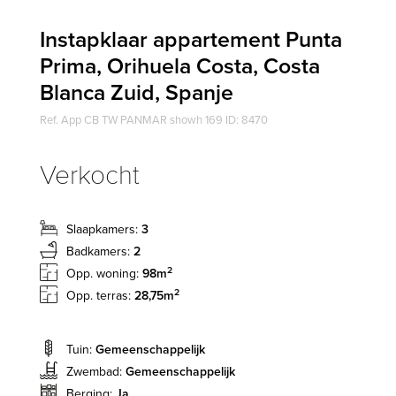
Instapklaar appartement Punta
Prima, Orihuela Costa, Costa
Blanca Zuid, Spanje
Ref. App CB TW PANMAR showh 169 ID: 8470
Verkocht
Slaapkamers:
3
Badkamers:
2
2
Opp. woning:
98m
2
Opp. terras:
28,75m
Tuin:
Gemeenschappelijk
Zwembad:
Gemeenschappelijk
Berging:
Ja