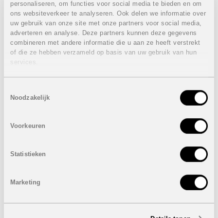
personaliseren, om functies voor social media te bieden en om
Colinas en Lo Romero bevinden zich allemaal binnen een
ons websiteverkeer te analyseren. Ook delen we informatie over
straal van 10 kilometer.
uw gebruik van onze site met onze partners voor social media,
Elke woning beschikt over een ondergrondse
adverteren en analyse. Deze partners kunnen deze gegevens
parkeerplaats en een bergruimte.
combineren met andere informatie die u aan ze heeft verstrekt
Airco en vloerverwarming in de badkamers is standaard
of die ze hebben verzameld op basis van uw gebruik van hun
voorzien in elk appartement.
services.
Eigenschappen appartement 1e verdieping:
VERKOCHT
Toestemmingsselectie
3 Slaapkamers
Noodzakelijk
2 Badkamers
Bebouwde oppervlakte: 98 m²
Terras: 28,75 m²
Voorkeuren
Prijs:
VERKOCHT
De prijs is inclusief:
Statistieken
Meubels
Elektrische toestellen
Marketing
Decoratie
Airconditioning
Ondergrondse autostaanplaats
Ondergrondse berging