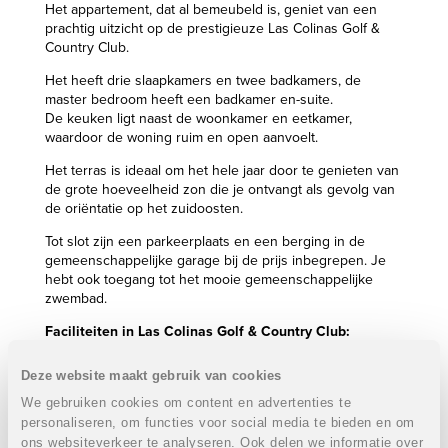
Het appartement, dat al bemeubeld is, geniet van een
prachtig uitzicht op de prestigieuze Las Colinas Golf &
Country Club.
Het heeft drie slaapkamers en twee badkamers, de
master bedroom heeft een badkamer en-suite.
De keuken ligt naast de woonkamer en eetkamer,
waardoor de woning ruim en open aanvoelt.
Het terras is ideaal om het hele jaar door te genieten van
de grote hoeveelheid zon die je ontvangt als gevolg van
de oriëntatie op het zuidoosten.
Tot slot zijn een parkeerplaats en een berging in de
gemeenschappelijke garage bij de prijs inbegrepen. Je
hebt ook toegang tot het mooie gemeenschappelijke
zwembad.
Faciliteiten in Las Colinas Golf & Country Club:
Afgesloten en beveiligd resort op 330 hectare
Deze website maakt gebruik van cookies
18 Holes golfbaan
Golf Academy PGA
We gebruiken cookies om content en advertenties te
Driving Range - Putting green
personaliseren, om functies voor social media te bieden en om
Tennisbanen en padelbanen
ons websiteverkeer te analyseren. Ook delen we informatie over