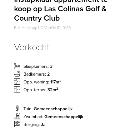
koop op Las Colinas Golf &
Country Club
Ref. Herv app LC VanOv ID: 9135
Verkocht
Slaapkamers:
3
Badkamers:
2
2
Opp. woning:
117m
2
Opp. terras:
32m
Tuin:
Gemeenschappelijk
Zwembad:
Gemeenschappelijk
Berging:
Ja