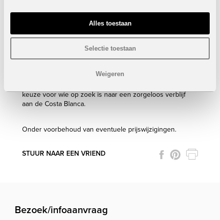
Inclusief alle meubels
Inclusief alle keukentoestellen
Alles toestaan
Inclusief airo
VERKOCHT
Selectie toestaan
Dit appartement is ideaal voor wie wil genieten van rust,
zon en het mediterrane leven, met alle voorzieningen
Weigeren
binnen handbereik. Dankzij de uitstekende ligging en de
kwaliteitsvolle residentie is dit een zeer aantrekkelijke
keuze voor wie op zoek is naar een zorgeloos verblijf
aan de Costa Blanca.
Onder voorbehoud van eventuele prijswijzigingen.
STUUR NAAR EEN VRIEND
Bezoek/infoaanvraag