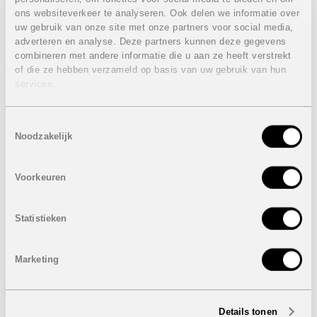
stijlvolle thuisbasis aan de Costa Blanca.
ons websiteverkeer te analyseren. Ook delen we informatie over
De ligging is een absolute troef. In de directe omgeving
uw gebruik van onze site met onze partners voor social media,
vindt u een indrukwekkende selectie golfbanen,
adverteren en analyse. Deze partners kunnen deze gegevens
waaronder Villamartin Golf, Las Ramblas, Lomas de
combineren met andere informatie die u aan ze heeft verstrekt
Campoamor en het prestigieuze Las Colinas Golf &
of die ze hebben verzameld op basis van uw gebruik van hun
Country Club. Zowel recreatieve als ervaren golfers
services.
vinden hier een parcours dat perfect aansluit bij hun
niveau.
Toestemmingsselectie
Daarnaast bevinden de prachtige stranden van Orihuela
Noodzakelijk
Costa zich op fietsafstand, net als een ruim aanbod aan
winkels, supermarkten, restaurants en bars. Het populaire
winkelcentrum La Zenia Boulevard ligt eveneens vlakbij,
Voorkeuren
ideaal voor wie houdt van shopping en gezelligheid.
Eigenschappen instapklare penthouse:
VERKOCHT
Statistieken
2 Slaapkamers
2 Badkamers
Bebouwde oppervlakte: van 103 m²
Marketing
Terras: 20 m²
Dakterras: 63 m²
Autostaanplaats
Berging in het appartement
Details tonen