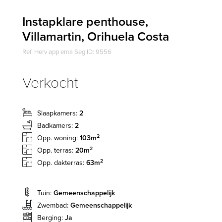
Instapklare penthouse,
Villamartin, Orihuela Costa
Ref. Herv app ema Seg ID: 9556
Verkocht
Slaapkamers:
2
Badkamers:
2
2
Opp. woning:
103m
2
Opp. terras:
20m
2
Opp. dakterras:
63m
Tuin:
Gemeenschappelijk
Zwembad:
Gemeenschappelijk
Berging:
Ja