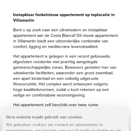
Instapklaar fonkelnieuw appartement op toplocatie in
Villamartin
Bent u op zoek naar een ultramodern en instapklaar
appartement aan de Costa Blanca? Dit mooie appartement
in Villamartin biedt een uitzonderlijke combinatie van
comfort, ligging en mediterrane levenskwaliteit.
Het appartement is gelegen in een recent gebouwde,
afgesloten residentie met prachtig aangelegde
gemeenschappelijke zones. Bewoners genieten hier van
uitstekende faciliteiten, waaronder een groot zwembad,
een apart kinderbad en een volledig uitgeruste
fitnessruimte. Het complex werd ontworpen volgens
hoge kwaliteitsnormen, zodat u kunt rekenen op een
veilige en comfortabele woonomgeving.
Het appartement zelf beschikt over twee ruime
slaapkamers, twee volledig ingerichte badkamers en een
private autostaanplaats. Dankzij de moderne afwerking,
Deze website maakt gebruik van cookies
lichte leefruimtes en optimale indeling voelt dit
We gebruiken cookies om content en advertenties te
appartement onmiddellijk aan als een aangename en
personaliseren, om functies voor social media te bieden en om