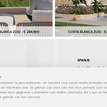
LANCA ZUID - € 284.900
COSTA BLANCA ZUID - €
SPANJE
Costa Blanca Zuid
Costa Blanca Noord
Costa Calida
s
Costa del Sol
rtenties te personaliseren, om functies voor social media te bieden e
Costa Almeria
 we informatie over uw gebruik van onze site met onze partners voor so
Costa Tropical
nnen deze gegevens combineren met andere informatie die u aan ze hee
Costa Brava
w gebruik van hun services.
Mallorca
Ibiza
Tenerife