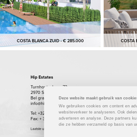
COSTA BLANCA ZUID - € 285.000
COSTA B
Hip Estates
Turnhoutsebaan 72
2970 Schilde
Bel gratis 0800 62 500 (enkel vanuit België)
Deze website maakt gebruik van cookie
info@hipestates.com
We gebruiken cookies om content en adve
websiteverkeer te analyseren. Ook delen
Tel: +32 (0)3 283 87 87
adverteren en analyse. Deze partners ku
Fax: + 32 (0)3 293 69 62
die ze hebben verzameld op basis van u
Laatste update: 06/08/2026