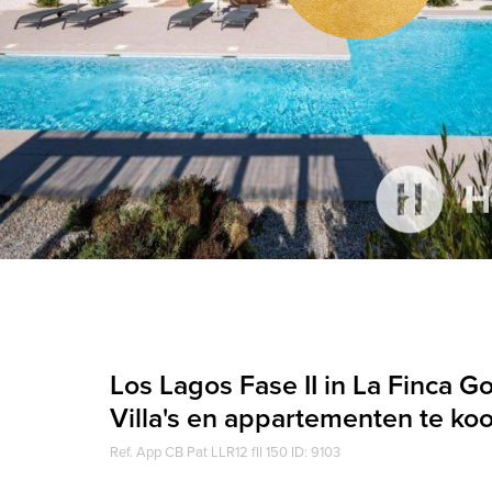
Los Lagos Fase II in La Finca Go
Villa's en appartementen te ko
Ref. App CB Pat LLR12 fII 150 ID: 9103