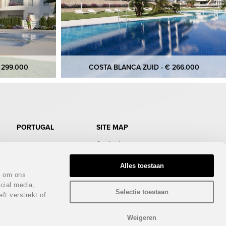
 299.000
COSTA BLANCA ZUID - € 266.000
PORTUGAL
SITE MAP
Aanbod
Doe de test
Gratis Infopakket
Alles toestaan
Magazine
n om ons
Bezichtigingstrips
cial media,
Infodagen
Selectie toestaan
ft verstrekt of
Beurs
Nieuws
Contact
Weigeren
Privacy policy