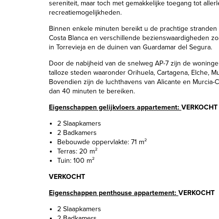
sereniteit, maar toch met gemakkelijke toegang tot aller
recreatiemogelijkheden.
Binnen enkele minuten bereikt u de prachtige stranden 
Costa Blanca en verschillende bezienswaardigheden zo
in Torrevieja en de duinen van Guardamar del Segura.
Door de nabijheid van de snelweg AP-7 zijn de woning
talloze steden waaronder Orihuela, Cartagena, Elche, Mu
Bovendien zijn de luchthavens van Alicante en Murcia-C
dan 40 minuten te bereiken.
Eigenschappen gelijkvloers appartement:
VERKOCHT
2 Slaapkamers
2 Badkamers
Bebouwde oppervlakte: 71 m²
Terras: 20 m²
Tuin: 100 m²
VERKOCHT
Eigenschappen penthouse appartement:
VERKOCHT
2 Slaapkamers
2 Badkamers