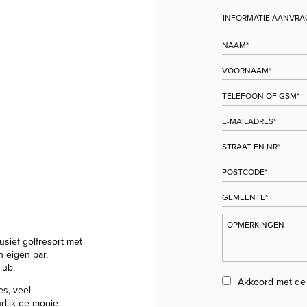
lusief golfresort met
n eigen bar,
lub.
Akkoord met d
es, veel
lijk de mooie