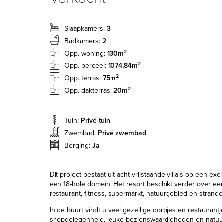
Slaapkamers:
3
Badkamers:
2
2
Opp. woning:
130m
2
Opp. perceel:
1074,84m
2
Opp. terras:
75m
2
Opp. dakterras:
20m
Tuin:
Privé tuin
Zwembad:
Privé zwembad
Berging:
Ja
Dit project bestaat uit acht vrijstaande villa's op een exc
een 18-hole domein. Het resort beschikt verder over ee
restaurant, fitness, supermarkt, natuurgebied en strandc
In de buurt vindt u veel gezellige dorpjes en restaurantj
shopgelegenheid, leuke bezienswaardigheden en natuur