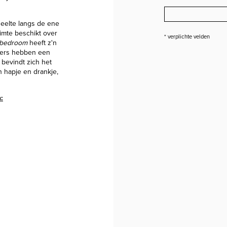
edeelte langs de ene
imte beschikt over
* verplichte velden
 bedroom
heeft z'n
mers hebben een
bevindt zich het
n hapje en drankje,
: