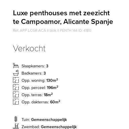
Luxe penthouses met zeezicht
te Campoamor, Alicante Spanje
Ref. APP LCGR ACA II blok II PENTH 144 ID: 4180
Verkocht
Slaapkamers:
3
Badkamers:
3
2
Opp. woning:
130m
2
Opp. perceel:
196m
2
Opp. terras:
18m
2
Opp. dakterras:
60m
Tuin:
Gemeenschappelijk
Zwembad:
Gemeenschappelijk