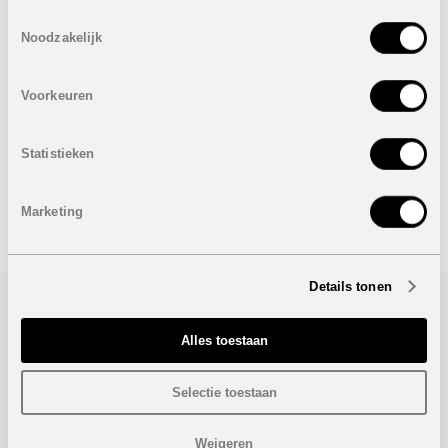
Terras: 18 m²
Toestemmingsselectie
Dakterras: 60 m²
Noodzakelijk
Prijzen
VERKOCHT
De prijs is inclusief ondergrondse autostaanplaats en
Voorkeuren
berging.
Statistieken
Onder voorbehoud van eventuele prijswijzigingen.
STUUR NAAR EEN VRIEND
Marketing
Details tonen
Bezoek/infoaanvraag
Alles toestaan
Wenst u meer informatie over dit project, gelieve dan dit
formulier in te vullen. Wij houden u zo snel mogelijk op de
Selectie toestaan
hoogte.
Weigeren