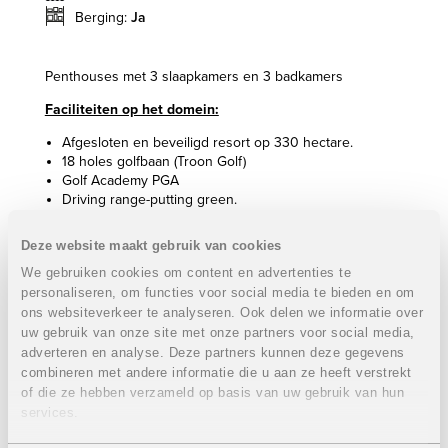
Berging:
Ja
Penthouses met 3 slaapkamers en 3 badkamers
Faciliteiten op het domein:
Afgesloten en beveiligd resort op 330 hectare.
18 holes golfbaan (Troon Golf)
Golf Academy PGA
Driving range-putting green.
Tennisbanen.
Paddle tennis.
Deze website maakt gebruik van cookies
Beach club met uitzicht over de Middellandse Zee met
We gebruiken cookies om content en advertenties te
infinity zwembad, ligbedden, restaurant en private
personaliseren, om functies voor social media te bieden en om
parking.
ons websiteverkeer te analyseren. Ook delen we informatie over
Fitness.
Clubhuis met gezellige bar en restaurant
uw gebruik van onze site met onze partners voor social media,
Kids club....
adverteren en analyse. Deze partners kunnen deze gegevens
combineren met andere informatie die u aan ze heeft verstrekt
Penthouses
VERKOCHT
of die ze hebben verzameld op basis van uw gebruik van hun
services.
3 Slaapkamers en 3 badkamers
Bewoonbare oppervlakte: 130 m²