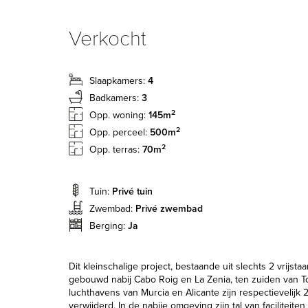
Verkocht
Slaapkamers:
4
Badkamers:
3
2
Opp. woning:
145m
2
Opp. perceel:
500m
2
Opp. terras:
70m
Tuin:
Privé tuin
Zwembad:
Privé zwembad
Berging:
Ja
Dit kleinschalige project, bestaande uit slechts 2 vrijstaa
gebouwd nabij Cabo Roig en La Zenia, ten zuiden van To
luchthavens van Murcia en Alicante zijn respectievelijk
verwijderd. In de nabije omgeving zijn tal van faciliteite