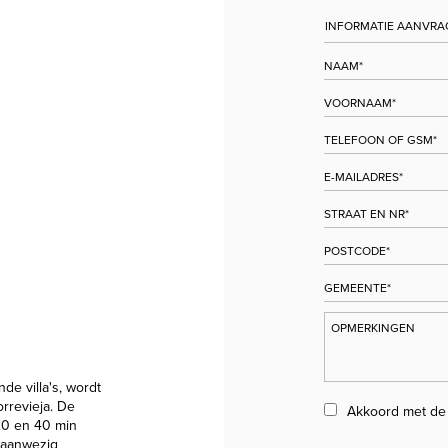
nde villa's, wordt
rrevieja. De
Akkoord met d
 20 en 40 min
n aanwezig