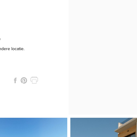
n
ndere locatie.