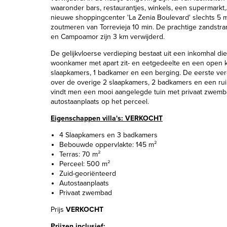
waaronder bars, restaurantjes, winkels, een supermarkt,.
nieuwe shoppingcenter 'La Zenia Boulevard' slechts 5 m
zoutmeren van Torrevieja 10 min. De prachtige zandstr
en Campoamor zijn 3 km verwijderd.
De gelijkvloerse verdieping bestaat uit een inkomhal die
woonkamer met apart zit- en eetgedeelte en een open 
slaapkamers, 1 badkamer en een berging. De eerste ver
over de overige 2 slaapkamers, 2 badkamers en een rui
vindt men een mooi aangelegde tuin met privaat zwem
autostaanplaats op het perceel.
Eigenschappen villa's: VERKOCHT
4 Slaapkamers en 3 badkamers
Bebouwde oppervlakte: 145 m²
Terras: 70 m²
Perceel: 500 m²
Zuid-georiënteerd
Autostaanplaats
Privaat zwembad
Prijs
VERKOCHT
Prijzen inclusief: