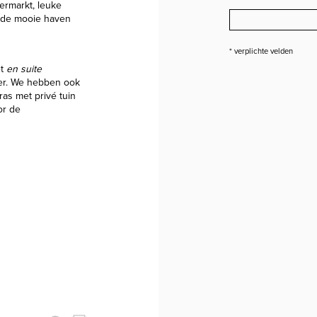
permarkt, leuke
 de mooie haven
* verplichte velden
et
en suite
er. We hebben ook
ras met privé tuin
or de