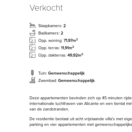
Verkocht
Slaapkamers:
2
Badkamers:
2
2
Opp. woning:
71,97m
2
Opp. terras:
11,91m
2
Opp. dakterras:
49,92m
Tuin:
Gemeenschappelijk
Zwembad:
Gemeenschappelijk
Deze appartementen bevinden zich op 45 minuten rijde
internationale luchthaven van Alicante en een tiental mi
van de zandstranden.
De residentie bestaat uit acht vrijstaande villa's met ei
parking en vier appartementen met gemeenschappelijk