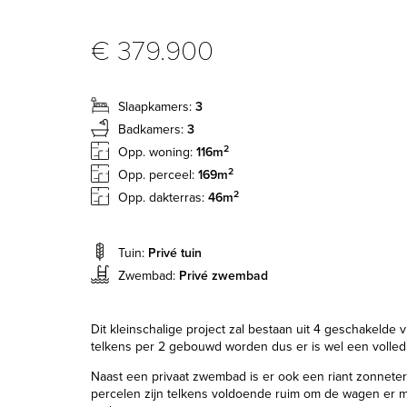
€ 379.900
Slaapkamers:
3
Badkamers:
3
2
Opp. woning:
116m
2
Opp. perceel:
169m
2
Opp. dakterras:
46m
Tuin:
Privé tuin
Zwembad:
Privé zwembad
Dit kleinschalige project zal bestaan uit 4 geschakelde vi
telkens per 2 gebouwd worden dus er is wel een volled
Naast een privaat zwembad is er ook een riant zonneter
percelen zijn telkens voldoende ruim om de wagen er 