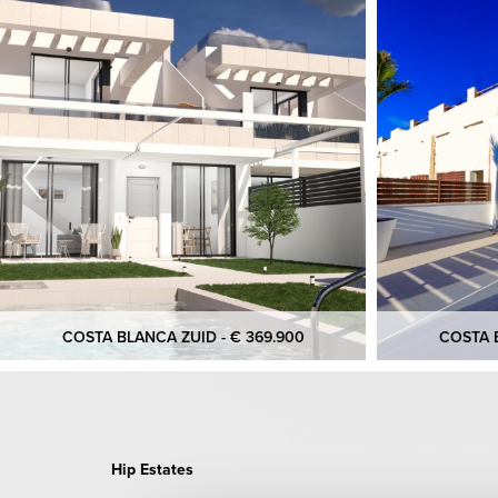
COSTA BLANCA ZUID - € 369.900
COSTA B
Hip Estates