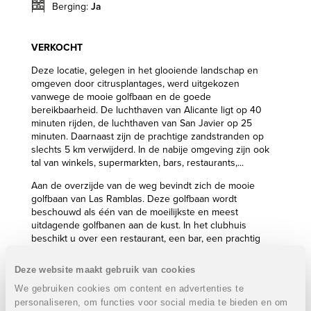
Berging:
Ja
VERKOCHT
Deze locatie, gelegen in het glooiende landschap en
omgeven door citrusplantages, werd uitgekozen
vanwege de mooie golfbaan en de goede
bereikbaarheid. De luchthaven van Alicante ligt op 40
minuten rijden, de luchthaven van San Javier op 25
minuten. Daarnaast zijn de prachtige zandstranden op
slechts 5 km verwijderd. In de nabije omgeving zijn ook
tal van winkels, supermarkten, bars, restaurants,...
Aan de overzijde van de weg bevindt zich de mooie
golfbaan van Las Ramblas. Deze golfbaan wordt
beschouwd als één van de moeilijkste en meest
uitdagende golfbanen aan de kust. In het clubhuis
beschikt u over een restaurant, een bar, een prachtig
terras aan de driving range en een pro-shop.
Deze website maakt gebruik van cookies
Alle appartementen bieden een mooi zicht over het
groene landschap en de magnifieke kustlijn. Er worden
We gebruiken cookies om content en advertenties te
appartementen gebouwd met 2 of 3 slaapkamers en 2
personaliseren, om functies voor social media te bieden en om