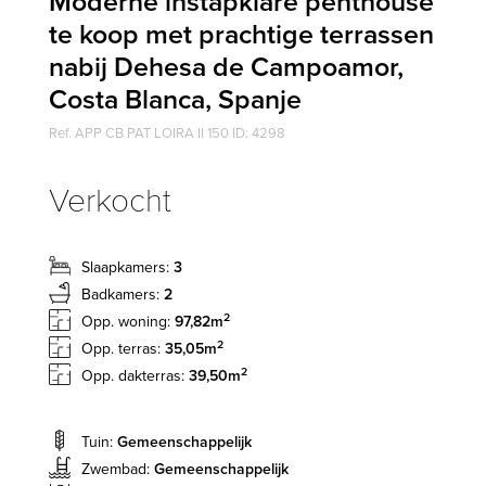
Moderne instapklare penthouse
te koop met prachtige terrassen
nabij Dehesa de Campoamor,
Costa Blanca, Spanje
Ref. APP CB PAT LOIRA II 150 ID: 4298
Verkocht
Slaapkamers:
3
Badkamers:
2
2
Opp. woning:
97,82m
2
Opp. terras:
35,05m
2
Opp. dakterras:
39,50m
Tuin:
Gemeenschappelijk
Zwembad:
Gemeenschappelijk