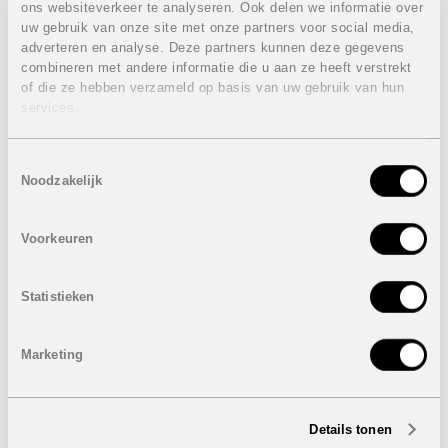
badkamers. Daarnaast heeft iedere woning nog ruime
ons websiteverkeer te analyseren. Ook delen we informatie over
terrassen en zit er een berging en parkeerplaats
uw gebruik van onze site met onze partners voor social media,
inbegrepen in de prijs.
adverteren en analyse. Deze partners kunnen deze gegevens
combineren met andere informatie die u aan ze heeft verstrekt
Penthouses
of die ze hebben verzameld op basis van uw gebruik van hun
services.
3 Slaapkamers en 2 badkamers
Bebouwde oppervlakte: 97,82 m²
Terras: van 35,05 m²
Toestemmingsselectie
Dakterras: 39,50 m²
Noodzakelijk
Berging: 4,15 m²
Parking: 18,25 m²
Prijs:
VERKOCHT
Voorkeuren
De prijzen zijn inclusief:
Statistieken
Airconditioning (inclusief toestellen)
Vloerverwarming badkamers
Elektrische rolluiken in de woonkamer
Marketing
Elektrische toestellen
Berging
Gemeenschappelijk zwembad
Details tonen