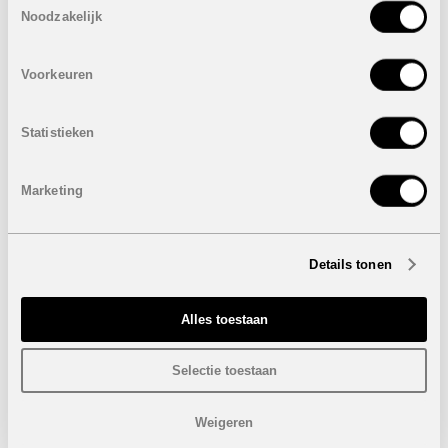
Villa met 3 slaapkamers en 2 badkamers
VERKOCHT
Noodzakelijk
Bewoonbare oppervlakte: 100,79 m²
Terras: 25,29 m²
Voorkeuren
Dakterras: 38,59 m²
Tuin: 75 m²
Perceel: 177 m²
Statistieken
Prijs:
VERKOCHT
Prijzen inclusief:
Marketing
Privaat zwembad
Airconditioning
Alarm
Details tonen
Elektrische keukentoestellen
Volledige gemeubeld
Aangelegde tuin
Alles toestaan
Onder voorbehoud van eventuele prijswijzigingen.
Selectie toestaan
STUUR NAAR EEN VRIEND
Weigeren