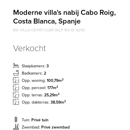
Moderne villa's nabij Cabo Roig,
Costa Blanca, Spanje
Ref. VILLA CB PAT CUER 3SLP 150 ID: 4290
Verkocht
Slaapkamers:
3
Badkamers:
2
2
Opp. woning:
100,79m
2
Opp. perceel:
177m
2
Opp. terras:
25,29m
2
Opp. dakterras:
38,59m
Tuin:
Privé tuin
Zwembad:
Privé zwembad