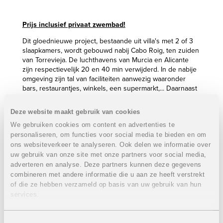
Prijs inclusief privaat zwembad!
Dit gloednieuwe project, bestaande uit villa's met 2 of 3
slaapkamers, wordt gebouwd nabij Cabo Roig, ten zuiden
van Torrevieja. De luchthavens van Murcia en Alicante
zijn respectievelijk 20 en 40 min verwijderd. In de nabije
omgeving zijn tal van faciliteiten aanwezig waaronder
bars, restaurantjes, winkels, een supermarkt,... Daarnaast
is het nieuwe shoppingcenter 'La Zenia Boulevard'
slechts 5 min rijden en de zoutmeren van Torrevieja 10
Deze website maakt gebruik van cookies
min. De prachtige zandstranden van Cabo Roig en
We gebruiken cookies om content en advertenties te
Campoamor zijn 2 km verwijderd.
personaliseren, om functies voor social media te bieden en om
Er worden verschillende typen van woningen gebouwd,
ons websiteverkeer te analyseren. Ook delen we informatie over
elk met hun eigen specifieke kenmerken. Men kan kiezen
uw gebruik van onze site met onze partners voor social media,
uit villa's met 2 of 3 slaapkamers, met ingemaakte kasten,
adverteren en analyse. Deze partners kunnen deze gegevens
en 2 badkamers. Verder heeft iedere villa een ruime
combineren met andere informatie die u aan ze heeft verstrekt
woon- en eetkamer met aangrenzend een open keuken,
of die ze hebben verzameld op basis van uw gebruik van hun
een eigen autostaanplaats, verschillende terrassen, een
services.
tuin waar een zwembad in kan voorzien worden en een
dakterras.
Toestemmingsselectie