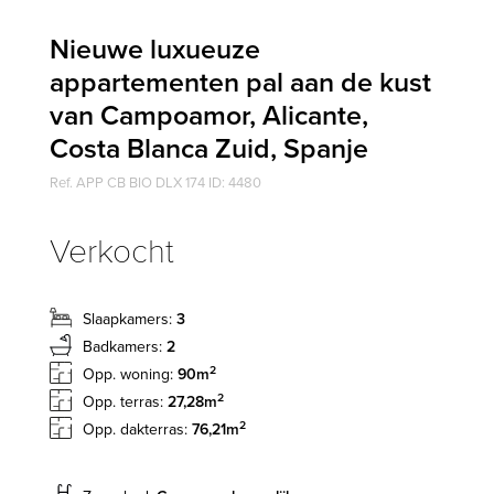
Nieuwe luxueuze
appartementen pal aan de kust
van Campoamor, Alicante,
Costa Blanca Zuid, Spanje
Ref. APP CB BIO DLX 174 ID: 4480
Verkocht
Slaapkamers:
3
Badkamers:
2
2
Opp. woning:
90m
2
Opp. terras:
27,28m
2
Opp. dakterras:
76,21m