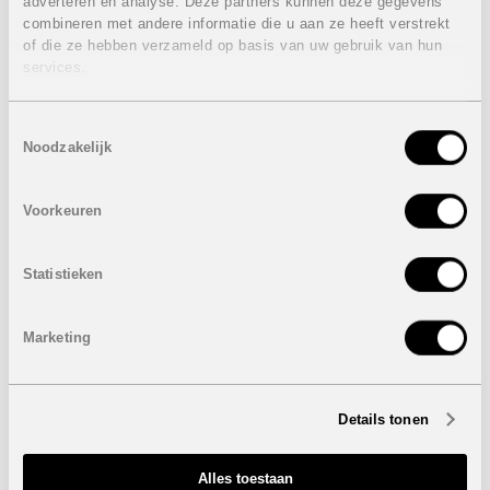
adverteren en analyse. Deze partners kunnen deze gegevens
genieten van het verwarmde zwembad met mini-spa.
Daarnaast zal er ook een fitness en sauna aanwezig zijn.
combineren met andere informatie die u aan ze heeft verstrekt
of die ze hebben verzameld op basis van uw gebruik van hun
Penthouses
services.
3 slaapkamers
2 badkamers
Toestemmingsselectie
Bewoonbare oppervlakte: 90,91 m² - 96,32 m²
Noodzakelijk
Terras: 22,75 m² - 27,28 m²
Dakterras: 76,21 m² tot 83,04 m²
Vloerverwarming in beide badkamers
Voorkeuren
Jacuzzi op het solarium en buitendouche
Buitenkeuken
Pergola
Statistieken
Prijzen
VERKOCHT
De prijs is inclusief parking en berging.
Marketing
Onder voorbehoud van eventuele prijswijzigingen.
Details tonen
STUUR NAAR EEN VRIEND
Alles toestaan