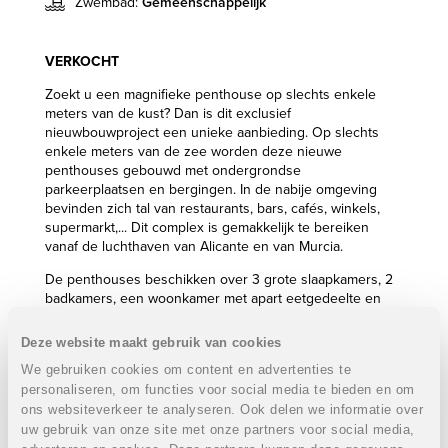
Zwembad:
Gemeenschappelijk
VERKOCHT
Zoekt u een magnifieke penthouse op slechts enkele
meters van de kust? Dan is dit exclusief
nieuwbouwproject een unieke aanbieding. Op slechts
enkele meters van de zee worden deze nieuwe
penthouses gebouwd met ondergrondse
parkeerplaatsen en bergingen. In de nabije omgeving
bevinden zich tal van restaurants, bars, cafés, winkels,
supermarkt,... Dit complex is gemakkelijk te bereiken
vanaf de luchthaven van Alicante en van Murcia.
De penthouses beschikken over 3 grote slaapkamers, 2
badkamers, een woonkamer met apart eetgedeelte en
een ruime keuken. Op het zeer ruim solarium kan u
genieten van het zonnetje. Alles is afgewerkt met eerste
Deze website maakt gebruik van cookies
klasse materialen. Alle penthouses kijken uit over de
We gebruiken cookies om content en advertenties te
Middellandse Zee en het riant gemeenschappelijk
personaliseren, om functies voor social media te bieden en om
zwembad met waterstralen plus mooie aangelegde
ons websiteverkeer te analyseren. Ook delen we informatie over
tuinen. Het domein bestaat uit verschillende ontspanning
uw gebruik van onze site met onze partners voor social media,
zones. 's Avonds en in de wintermaanden kan je