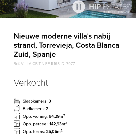
Nieuwe moderne villa's nabij
strand, Torrevieja, Costa Blanca
Zuid, Spanje
Ref. VILLA CB TIN PP II 168 ID: 7977
Verkocht
Slaapkamers:
3
Badkamers:
2
2
Opp. woning:
94,29m
2
Opp. perceel:
142,93m
2
Opp. terras:
25,05m