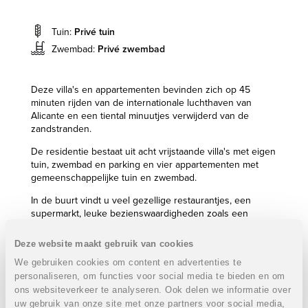
Tuin:
Privé tuin
Zwembad:
Privé zwembad
Deze villa's en appartementen bevinden zich op 45
minuten rijden van de internationale luchthaven van
Alicante en een tiental minuutjes verwijderd van de
zandstranden.
De residentie bestaat uit acht vrijstaande villa's met eigen
tuin, zwembad en parking en vier appartementen met
gemeenschappelijke tuin en zwembad.
In de buurt vindt u veel gezellige restaurantjes, een
supermarkt, leuke bezienswaardigheden zoals een
zoutmeer en natuurlijk de mooie haven van Torrevieja.
Deze website maakt gebruik van cookies
Eigenschappen villa's:
VERKOCHT
Op het gelijkvloers vinden we de open keuken en ruime
We gebruiken cookies om content en advertenties te
leefruimte die aansluit op het terras. Daarnaast hebben
personaliseren, om functies voor social media te bieden en om
we ook de eerste slaap- en badkamer. Op de eerste
ons websiteverkeer te analyseren. Ook delen we informatie over
verdieping bevinden zich de twee overige slaapkamers,
uw gebruik van onze site met onze partners voor social media,