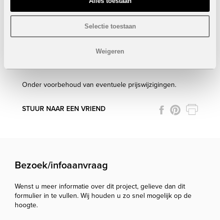
Alles toestaan
Bebouwde oppervlakte: 68,52 - 71,97 m²
Terras (11,91 m²) of solarium (49,92 m²)
Gemeenschappelijke tuin
Selectie toestaan
Gemeenschappelijk zwembad
Individuele parking
Weigeren
Prijzen
VERKOCHT
Onder voorbehoud van eventuele prijswijzigingen.
STUUR NAAR EEN VRIEND
Bezoek/infoaanvraag
Wenst u meer informatie over dit project, gelieve dan dit
formulier in te vullen. Wij houden u zo snel mogelijk op de
hoogte.