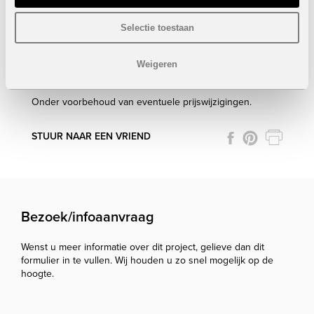
Oppervlakte perceel: 112 m²
Dakterras: 19,60 m²
Selectie toestaan
Privaat zwembad
Volledig ingericht
Weigeren
Prijs:
VERKOCHT
Onder voorbehoud van eventuele prijswijzigingen.
STUUR NAAR EEN VRIEND
Bezoek/infoaanvraag
Wenst u meer informatie over dit project, gelieve dan dit
formulier in te vullen. Wij houden u zo snel mogelijk op de
hoogte.