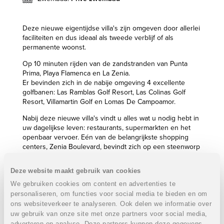
Deze nieuwe eigentijdse villa's zijn omgeven door allerlei
faciliteiten en dus ideaal als tweede verblijf of als
permanente woonst.
Op 10 minuten rijden van de zandstranden van Punta
Prima, Playa Flamenca en La Zenia.
Er bevinden zich in de nabije omgeving 4 excellente
golfbanen: Las Ramblas Golf Resort, Las Colinas Golf
Resort, Villamartin Golf en Lomas De Campoamor.
Nabij deze nieuwe villa's vindt u alles wat u nodig hebt in
uw dagelijkse leven: restaurants, supermarkten en het
openbaar vervoer. Eén van de belangrijkste shopping
centers, Zenia Boulevard, bevindt zich op een steenworp
van de villa's vandaan. Deze met zorg uitgekozen locatie
maakt het u mogelijk om in het beste comfort van alle
Deze website maakt gebruik van cookies
troeven die de Costa Blanca u te bieden heeft te
We gebruiken cookies om content en advertenties te
genieten. Op het solarium kan u zalig tot rust komen en
uitkijken op de omgeving.
personaliseren, om functies voor social media te bieden en om
ons websiteverkeer te analyseren. Ook delen we informatie over
Villa's met 2 of 3 slaapkamers:
VERKOCHT
uw gebruik van onze site met onze partners voor social media,
adverteren en analyse. Deze partners kunnen deze gegevens