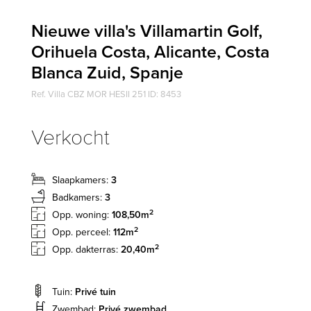
Nieuwe villa's Villamartin Golf,
Orihuela Costa, Alicante, Costa
Blanca Zuid, Spanje
Ref. Villa CBZ MOR HESII 251 ID: 8453
Verkocht
Slaapkamers:
3
Badkamers:
3
2
Opp. woning:
108,50m
2
Opp. perceel:
112m
2
Opp. dakterras:
20,40m
Tuin:
Privé tuin
Zwembad:
Privé zwembad