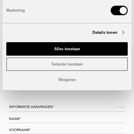
Marketing
Onder voorbehoud van eventuele prijswijzigingen.
STUUR NAAR EEN VRIEND
Details tonen
Alles toestaan
Bezoek/infoaanvraag
Selectie toestaan
Wenst u meer informatie over dit project, gelieve dan dit
Weigeren
formulier in te vullen. Wij houden u zo snel mogelijk op de
hoogte.