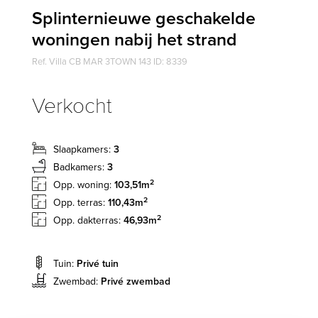
Splinternieuwe geschakelde
woningen nabij het strand
Ref. Villa CB MAR 3TOWN 143 ID: 8339
Verkocht
Slaapkamers:
3
Badkamers:
3
2
Opp. woning:
103,51m
2
Opp. terras:
110,43m
2
Opp. dakterras:
46,93m
Tuin:
Privé tuin
Zwembad:
Privé zwembad