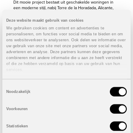
Dit mooie project bestaat uit geschakelde woningen in
een moderne stijl, nabij Torre de la Horadada, Alicante,
Spanje.
Deze website maakt gebruik van cookies
Op slechts 150 m van de kust.
We gebruiken cookies om content en advertenties te
In een rustige omgeving, maar toch nabij winkels, cafés,
personaliseren, om functies voor social media te bieden en om
restaurants,...
15 Minuten rijden van het gloednieuwe openlucht
ons websiteverkeer te analyseren. Ook delen we informatie over
shoppingcenter 'La Zenia Boulevard'.
uw gebruik van onze site met onze partners voor social media,
Op 50 minuten rijden van de internationale luchthaven
adverteren en analyse. Deze partners kunnen deze gegevens
van Alicante en slechts 15 minuten naar die van Murcia.
combineren met andere informatie die u aan ze heeft verstrekt
Alle woningen beschikken over 3 slaapkamers, 3
of die ze hebben verzameld op basis van uw gebruik van hun
badkamers, een open keuken en een ruime woonkamer.
services.
Eigenschappen laatste woning:
VERKOCHT
Toestemmingsselectie
3 slaapkamers
Noodzakelijk
3 Badkamers
Bebouwde oppervlakte: 103,51 m²
Dakterras: 46,93 m²
Voorkeuren
Private tuin
Parkeerplaats
Zwembad
Statistieken
Prijs:
VERKOCHT