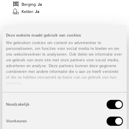
Berging:
Ja
Kelder:
Ja
Sublieme villa eerste lijn aan de golf.
Deze website maakt gebruik van cookies
Vrijstaande villa :
VERKOCHT
We gebruiken cookies om content en advertenties te
4 Slaapkamers
personaliseren, om functies voor social media te bieden en om
3 Badkamers
ons websiteverkeer te analyseren. Ook delen we informatie over
Bebouwde oppervlakte: 155,35 m² + 155 m²
uw gebruik van onze site met onze partners voor social media,
onderbouw
adverteren en analyse. Deze partners kunnen deze gegevens
Terras: 17,62 m²
combineren met andere informatie die u aan ze heeft verstrekt
Solarium 67,60 m²
of die ze hebben verzameld op basis van uw gebruik van hun
Perceel 620 m²
services.
Prijs:
VERKOCHT
Toestemmingsselectie
Noodzakelijk
Onder voorbehoud van eventuele prijswijzigingen.
STUUR NAAR EEN VRIEND
Voorkeuren