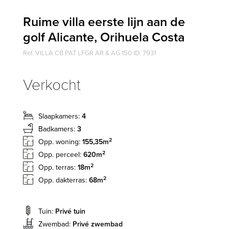
Ruime villa eerste lijn aan de
golf Alicante, Orihuela Costa
Ref. VILLA CB PAT LFGR AR & AG 150 ID: 7931
Verkocht
Slaapkamers:
4
Badkamers:
3
2
Opp. woning:
155,35m
2
Opp. perceel:
620m
2
Opp. terras:
18m
2
Opp. dakterras:
68m
Tuin:
Privé tuin
Zwembad:
Privé zwembad