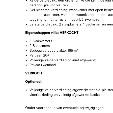
Kelderverdieping: één grote ruimte die kan ingevuld
persoonlijke voorkeuren.
Gelijkvloerse verdieping: woonkamer met open keuk
en een slaapkamer. Vanuit de woonkamer en de slaap
toegang tot het terras en het privé zwembad.
Eerste verdieping: 2 slaapkamers, 1 badkamer en een 
Eigenschappen villa:
VERKOCHT
3 Slaapkamers
2 Badkamers
Bebouwde oppervlakte: 165 m²
Perceel: 204 m²
Volledige kelderverdieping (niet afgewerkt)
Privaat zwembad
VERKOCHT
Optioneel:
Volledige kelderverdieping afgewerkt met o.a. pleister,
vloerbekleding en volledig afgewerkte badkamer
Onder voorbehoud van eventuele prijswijzigingen.