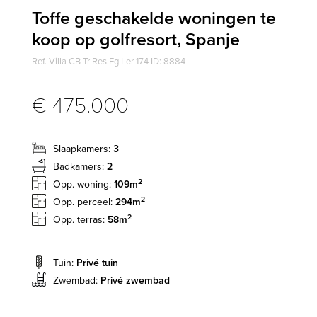
Toffe geschakelde woningen te
koop op golfresort, Spanje
Ref. Villa CB Tr Res.Eg Ler 174 ID: 8884
€ 475.000
Slaapkamers:
3
Badkamers:
2
2
Opp. woning:
109m
2
Opp. perceel:
294m
2
Opp. terras:
58m
Tuin:
Privé tuin
Zwembad:
Privé zwembad