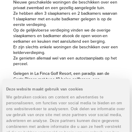
Nieuwe geschakelde woningen die beschikken over een
privaat zwembad en een gezellig aangelegde tuin.
Ze hebben allen 3 slaapkamers en 2 badkamers waarvan
1 slaapkamer met en-suite badkamer gelegen is op de
eerste verdieping.
Op de gelijkvloerse verdieping vinden we de overige
slaapkamers en badkamer alsook de open woon-en
eetkamer en keuken met aansluitend een berging.
Er zijn slechts enkele woningen die beschikken over een
kelderverdieping.
Ze genieten allemaal wel van een autostaanplaats op het
perceel.
Gelegen in La Finca Golf Resort, een paradijs aan de
Costa Blanca met twee 18-holes golfbanen, een
vijfsterrenhotel met spa, verschillende sportfaciliteiten
Deze website maakt gebruik van cookies
zoals tennis- en padelterreinen, een fitnessruimte
enzovoort en verschillende restaurants.
We gebruiken cookies om content en advertenties te
Op slechts enkele minuten van het dorp Algorfa.
personaliseren, om functies voor social media te bieden en om
ons websiteverkeer te analyseren. Ook delen we informatie over
Eigenschappen geschakelde woningen:
uw gebruik van onze site met onze partners voor social media,
adverteren en analyse. Deze partners kunnen deze gegevens
3 Slaapkamers
2 Badkamers
combineren met andere informatie die u aan ze heeft verstrekt