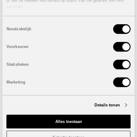
Bebouwde oppervlakte: 109 m²
of die ze hebben verzameld op basis van uw gebruik van hun
Percelen: van 294 m² tot 325 m²
services.
Terras: 58 m²
Privaat zwembad: 6 x 3 m
Autostaanplaats
Toestemmingsselectie
Noodzakelijk
Prijzen van
475.000 euro
tot
483.000 euro
Eigenschappen geschakelde woningen PLUS:
Voorkeuren
3 Slaapkamers
2 Badkamers
Statistieken
Bebouwde oppervlakte: 118 m²
Percelen: van 292 m² tot 335 m²
Terras: 61 m²
Marketing
Privaat zwembad: 6 x 3 m, 6 x 4 m of 8 x 4 m
Kelder
Berging
Autostaanplaats
Details tonen
Prijzen van
573.000 euro
tot
589.000 euro
Inclusief:
Alles toestaan
Airconditioning
Vloerverwarming, spiegels en douchscherm in de