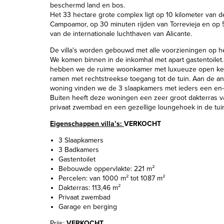
beschermd land en bos.
Het 33 hectare grote complex ligt op 10 kilometer van 
Campoamor, op 30 minuten rijden van Torrevieja en op 
van de internationale luchthaven van Alicante.
De villa's worden gebouwd met alle voorzieningen op het
We komen binnen in de inkomhal met apart gastentoilet
hebben we de ruime woonkamer met luxueuze open ke
ramen met rechtstreekse toegang tot de tuin. Aan de a
woning vinden we de 3 slaapkamers met ieders een en-
Buiten heeft deze woningen een zeer groot dakterras v
privaat zwembad en een gezellige loungehoek in de tui
Eigenschappen villa’s:
VERKOCHT
3 Slaapkamers
3 Badkamers
Gastentoilet
Bebouwde oppervlakte: 221 m²
Percelen: van 1000 m² tot 1087 m²
Dakterras: 113,46 m²
Privaat zwembad
Garage en berging
Prijs:
VERKOCHT