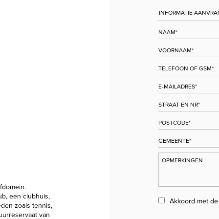
lfdomein.
ub, een clubhuis,
Akkoord met d
eden zoals tennis,
uurreservaat van