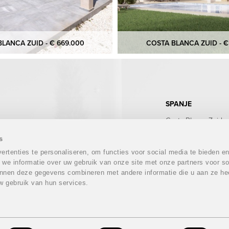
LANCA ZUID - € 669.000
COSTA BLANCA ZUID - €
SPANJE
Costa Blanca Zuid
Costa Blanca Noord
Costa Calida
s
Costa del Sol
rtenties te personaliseren, om functies voor social media te bieden e
Costa Almeria
 we informatie over uw gebruik van onze site met onze partners voor so
Costa Tropical
nnen deze gegevens combineren met andere informatie die u aan ze hee
Costa Brava
w gebruik van hun services.
Mallorca
Ibiza
Tenerife