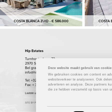
COSTA BLANCA ZUID - € 586.000
COSTA B
Hip Estates
Turnhoutsebaan 72
2970 Schilde
Bel gratis 0800 62 500 (enkel vanuit België)
Deze website maakt gebruik van cookie
info@hipestates.com
We gebruiken cookies om content en adve
websiteverkeer te analyseren. Ook delen
Tel: +32 (0)3 283 87 87
adverteren en analyse. Deze partners ku
Fax: + 32 (0)3 293 69 62
die ze hebben verzameld op basis van u
Laatste update: 09/08/2026
SITE BY PLUG