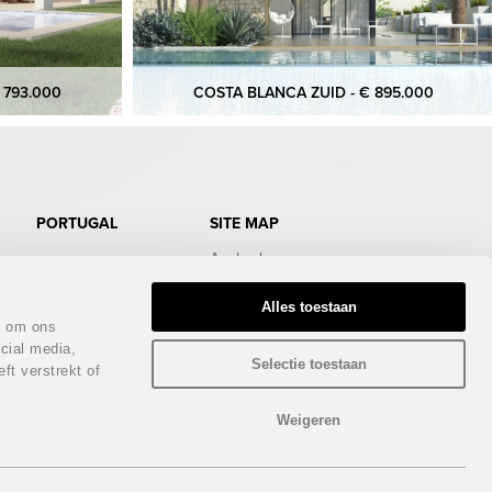
 793.000
COSTA BLANCA ZUID - € 895.000
PORTUGAL
SITE MAP
Aanbod
Doe de test
Gratis Infopakket
Alles toestaan
Magazine
n om ons
Bezichtigingstrips
cial media,
Infodagen
Selectie toestaan
ft verstrekt of
Beurs
Nieuws
Contact
Weigeren
Privacy policy