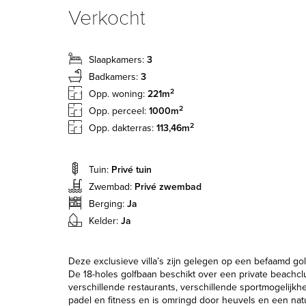
Verkocht
Slaapkamers:
3
Badkamers:
3
2
Opp. woning:
221m
2
Opp. perceel:
1000m
2
Opp. dakterras:
113,46m
Tuin:
Privé tuin
Zwembad:
Privé zwembad
Berging:
Ja
Kelder:
Ja
Deze exclusieve villa’s zijn gelegen op een befaamd go
De 18-holes golfbaan beschikt over een private beachcl
verschillende restaurants, verschillende sportmogelijkh
padel en fitness en is omringd door heuvels en een nat